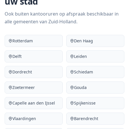
uw stad
Ook buiten kantooruren op afspraak beschikbaar in
alle gemeenten van Zuid-Holland.
Rotterdam
Den Haag
Delft
Leiden
Dordrecht
Schiedam
Zoetermeer
Gouda
Capelle aan den IJssel
Spijkenisse
Vlaardingen
Barendrecht