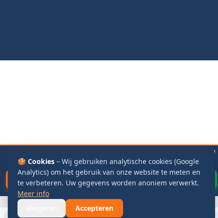
🔓 Buitengesloten
v.a.
🔑 Slot vervangen
v.a.
📬 Brievenbus
🍪 Cookies
– Wij gebruiken analytische cookies (Google
€125
€125
€115
Analytics) om het gebruik van onze website te meten en
Bel Direct
WhatsApp
te verbeteren. Uw gegevens worden anoniem verwerkt.
Meer info
Weigeren
Accepteren