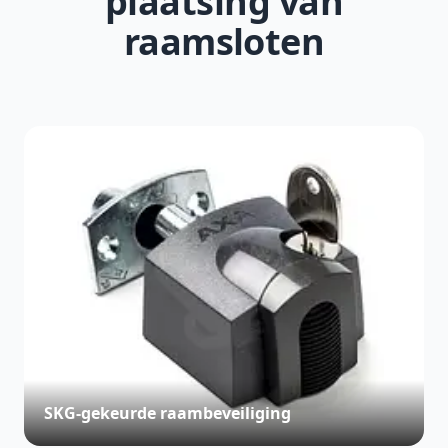
plaatsing van
raamsloten
SKG-gekeurde raambeveiliging