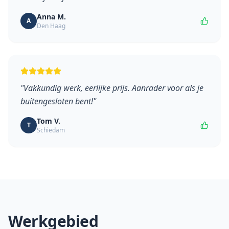
Anna M.
A
Den Haag
"
Vakkundig werk, eerlijke prijs. Aanrader voor als je
buitengesloten bent!
"
Tom V.
T
Schiedam
Werkgebied