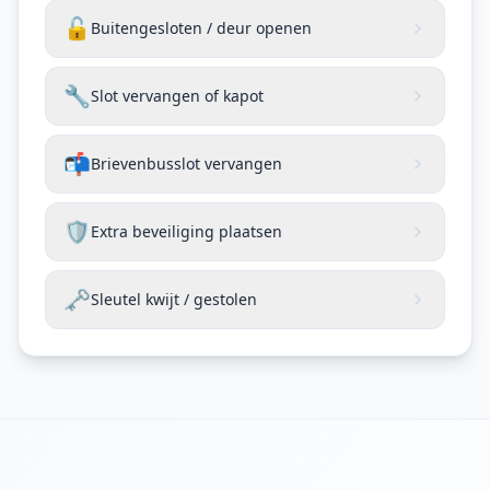
🔓
Buitengesloten / deur openen
🔧
Slot vervangen of kapot
📬
Brievenbusslot vervangen
🛡️
Extra beveiliging plaatsen
🗝️
Sleutel kwijt / gestolen