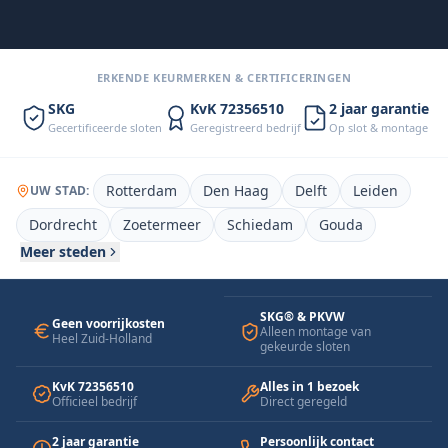
“Slot dezelfde dag vervangen. Vaste
prijs, geen gedoe.”
— Mark T., Rotterdam
ERKENDE KEURMERKEN & CERTIFICERINGEN
SKG
KvK 72356510
2 jaar garantie
Gecertificeerde sloten
Geregistreerd bedrijf
Op slot & montage
Rotterdam
Den Haag
Delft
Leiden
UW STAD:
Dordrecht
Zoetermeer
Schiedam
Gouda
Meer steden
SKG® & PKVW
Geen voorrijkosten
Alleen montage van
Heel Zuid-Holland
gekeurde sloten
KvK 72356510
Alles in 1 bezoek
Officieel bedrijf
Direct geregeld
2 jaar garantie
Persoonlijk contact