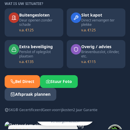
WAT IS UW SITUATIE?
Buitengesloten
Slot kapot
Deur openen zonder
Direct vervangen ter
schade
plekke
v.a. €125
v.a. €125
Extra beveiliging
Overig / advies
Penslot of oplegslot
Brievenbusslot, cilinder,
plaatsen
etc.
v.a. €135
v.a. €115
Bel Direct
Stuur Foto
Afspraak plannen
Snel, transparant en
SKG® Gecertificeerd
Geen voorrijkosten
2 Jaar Garantie
professioneel geholpen
in heel Zuid-Holland ✓ Geen
verborgen kosten