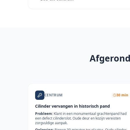
Afgerond
CENTRUM
30 min
Cilinder vervangen in historisch pand
Probleem:
Klant in een monumentaal grachtenpand had
een defect cilinderslot. Oude deur en kozijn vereisten
zorgvuldige aanpak.
Oplossing:
Binnen 30 minuten ter plaatse. Oude cilinder