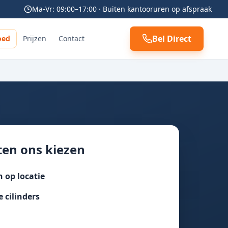
Ma-Vr: 09:00–17:00 · Buiten kantooruren op afspraak
Bel Direct
oed
Prijzen
Contact
en ons kiezen
 op locatie
e cilinders