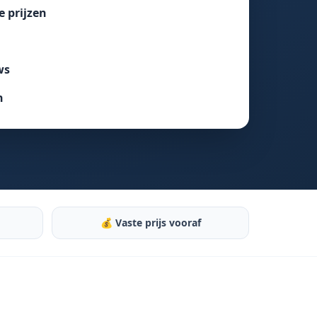
e prijzen
ws
n
💰 Vaste prijs vooraf