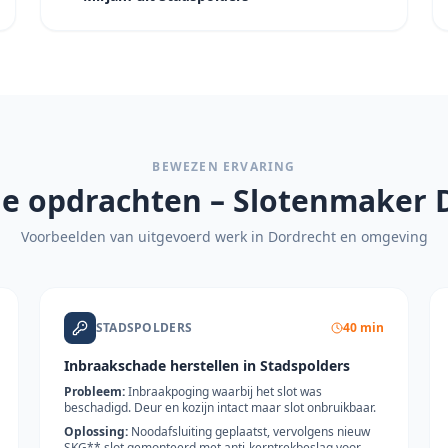
BEWEZEN ERVARING
e opdrachten – Slotenmaker
Voorbeelden van uitgevoerd werk in
Dordrecht
en omgeving
STADSPOLDERS
40 min
Inbraakschade herstellen in Stadspolders
Probleem:
Inbraakpoging waarbij het slot was
beschadigd. Deur en kozijn intact maar slot onbruikbaar.
Oplossing:
Noodafsluiting geplaatst, vervolgens nieuw
SKG** slot gemonteerd met anti-kerntrekbeslag voor