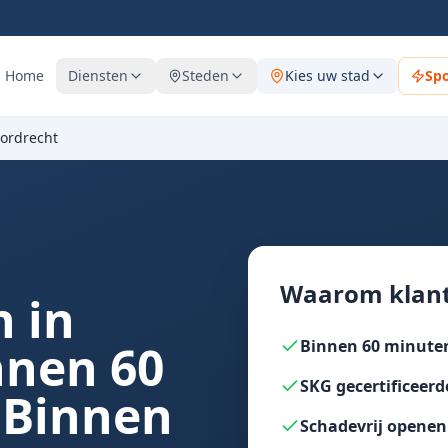
Home
Diensten
Steden
Kies uw stad
Sp
ordrecht
Waarom klant
 in
nnen 60
Binnen 60 minuten
SKG gecertificeerd
 Binnen
Schadevrij openen