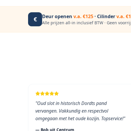
Deur openen
v.a. €125
· Cilinder
v.a. €
€
Alle prijzen all-in inclusief BTW · Geen voorri
"
Oud slot in historisch Dordts pand
vervangen. Vakkundig en respectvol
omgegaan met het oude kozijn. Topservice!
"
—
Bob
uit
Centrum