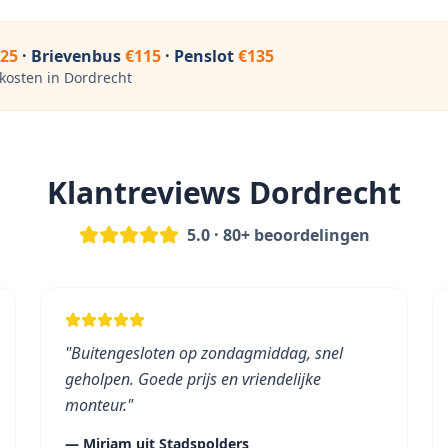
125
· Brievenbus
€115
· Penslot
€135
jkosten in
Dordrecht
Klantreviews
Dordrecht
5.0 · 80+ beoordelingen
"
Buitengesloten op zondagmiddag, snel
geholpen. Goede prijs en vriendelijke
monteur.
"
—
Mirjam
uit
Stadspolders