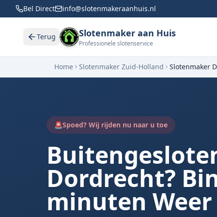
Bel Direct
info@slotenmakeraanhuis.nl
Slotenmaker aan Huis
Terug
Professionele slotenservice
Home
Slotenmaker Zuid-Holland
Slotenmaker
D
🚨
Spoed? Wij rijden nu naar u toe
Buitengesloten
Dordrecht? Bi
minuten Weer