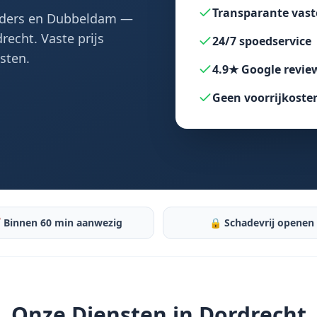
Transparante vast
olders en Dubbeldam —
recht. Vaste prijs
24/7 spoedservice
sten.
4.9★ Google revie
Geen voorrijkoste
 Binnen 60 min aanwezig
🔒 Schadevrij openen
Onze Diensten in
Dordrecht