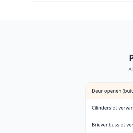
Al
Deur openen (bui
Cilinderslot verv
Brievenbusslot v