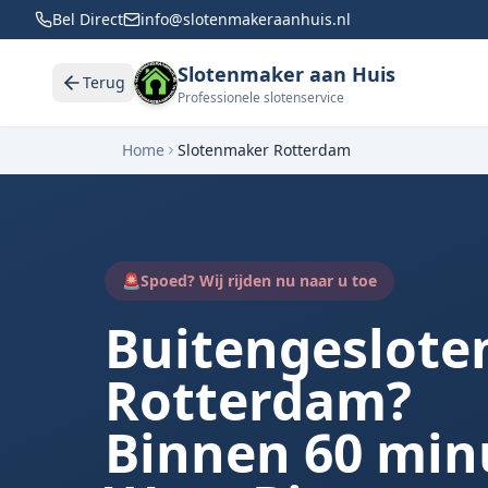
Bel Direct
info@slotenmakeraanhuis.nl
Slotenmaker aan Huis
Terug
Professionele slotenservice
Home
Slotenmaker Rotterdam
🚨
Spoed? Wij rijden nu naar u toe
Buitengesloten
Rotterdam?
Binnen 60 min