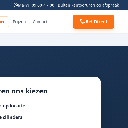
Ma-Vr: 09:00–17:00 · Buiten kantooruren op afspraak
Bel Direct
oed
Prijzen
Contact
en ons kiezen
 op locatie
e cilinders