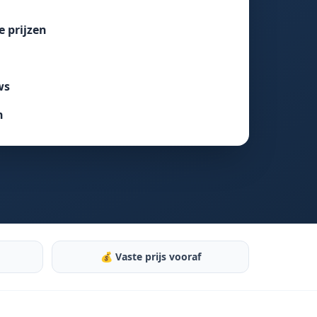
e prijzen
ws
n
💰 Vaste prijs vooraf