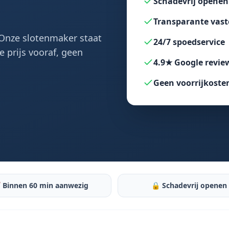
Schadevrij openen
Transparante vast
. Onze slotenmaker staat
24/7 spoedservice
 prijs vooraf, geen
4.9★ Google revie
Geen voorrijkoste
 Binnen 60 min aanwezig
🔒 Schadevrij openen