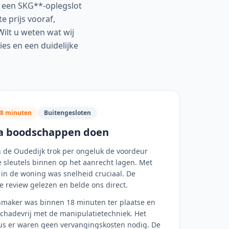
n een SKG**-oplegslot
e prijs vooraf,
Wilt u weten wat wij
es en een duidelijke
18 minuten
Buitengesloten
na boodschappen doen
 de Oudedijk trok per ongeluk de voordeur
de sleutels binnen op het aanrecht lagen. Met
in de woning was snelheid cruciaal. De
 review gelezen en belde ons direct.
nmaker was binnen 18 minuten ter plaatse en
chadevrij met de manipulatietechniek. Het
, dus er waren geen vervangingskosten nodig. De