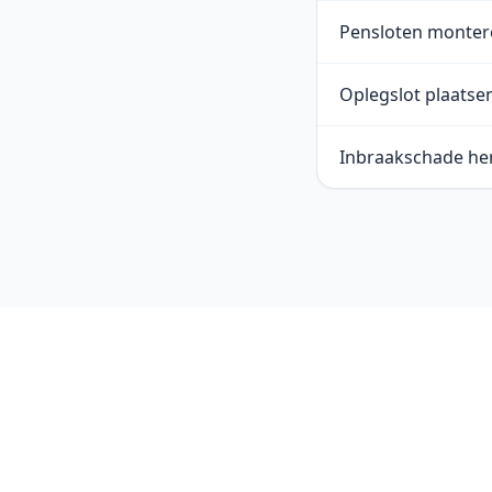
Pensloten monter
Oplegslot plaatse
Inbraakschade her