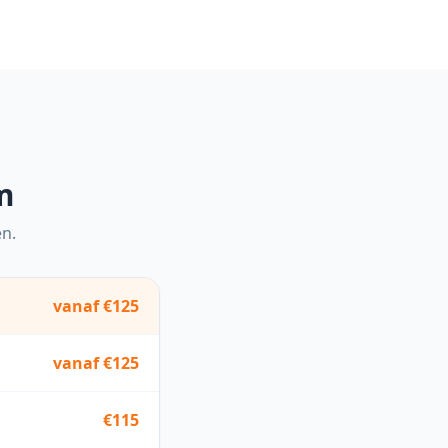
m
en.
vanaf €125
vanaf €125
€115