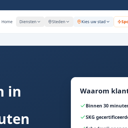
Home
Diensten
Steden
Kies uw stad
Sp
 in
Waarom klant
Binnen 30 minuten
uten
SKG gecertificeerd