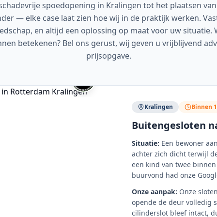
schadevrije spoedopening in Kralingen tot het plaatsen va
nder — elke case laat zien hoe wij in de praktijk werken. Vast
dschap, en altijd een oplossing op maat voor uw situatie. 
en betekenen? Bel ons gerust, wij geven u vrijblijvend advi
prijsopgave.
Kralingen
Binnen 
Buitengesloten 
Situatie:
Een bewoner aan
achter zich dicht terwijl 
een kind van twee binnen 
buurvond had onze Google
Onze aanpak:
Onze slote
opende de deur volledig s
cilinderslot bleef intact