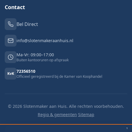
Contact
Bel Direct
info@slotenmakeraanhuis.nl
Ma-Vr: 09:00–17:00
Buiten kantooruren op afspraak
72356510
KvK
Officieel geregistreerd bij de Kamer van Koophandel
©
2026
Slotenmaker aan Huis. Alle rechten voorbehouden.
Regio & gemeenten
·
Sitemap
🔓 Buitengesloten
v.a. €125
🔑 Slot vervangen
v.a. €125