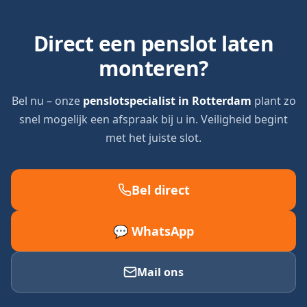
Direct een penslot laten
monteren?
Bel nu – onze
penslotspecialist in Rotterdam
plant zo
snel mogelijk een afspraak bij u in. Veiligheid begint
met het juiste slot.
Bel direct
💬 WhatsApp
Mail ons