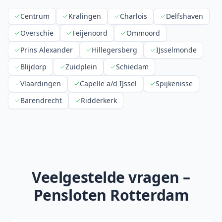
Centrum
Kralingen
Charlois
Delfshaven
Overschie
Feijenoord
Ommoord
Prins Alexander
Hillegersberg
IJsselmonde
Blijdorp
Zuidplein
Schiedam
Vlaardingen
Capelle a/d IJssel
Spijkenisse
Barendrecht
Ridderkerk
Veelgestelde vragen –
Pensloten Rotterdam