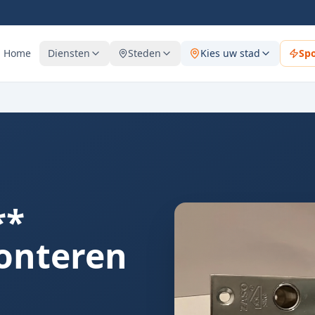
Home
Diensten
Steden
Kies uw stad
Sp
**
monteren