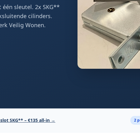
 één sleutel. 2x SKG**
ksluitende cilinders.
erk Veilig Wonen.
slot SKG** – €135 all-in →
2 p