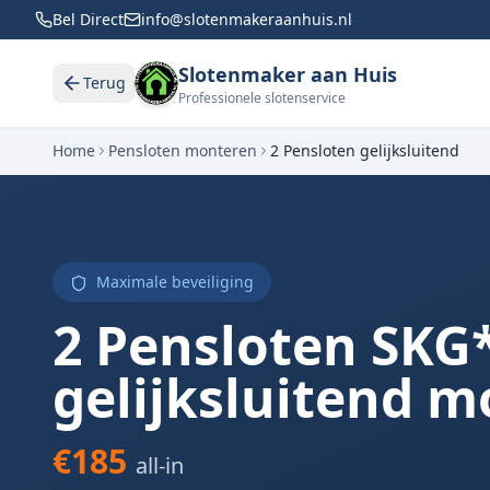
Bel Direct
info@slotenmakeraanhuis.nl
Slotenmaker aan Huis
Terug
Professionele slotenservice
Home
Pensloten monteren
2 Pensloten gelijksluitend
Maximale beveiliging
2 Pensloten SKG
gelijksluitend 
€185
all-in