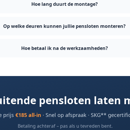
Hoe lang duurt de montage?
Op welke deuren kunnen jullie pensloten monteren?
Hoe betaal ik na de werkzaamheden?
luitende pensloten laten
e prijs
€185 all-in
· Snel op afspraak · SKG** gecertifi
Betaling achteraf – pas als u tevreden bent.