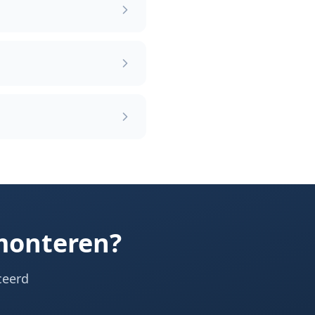
 monteren?
ceerd