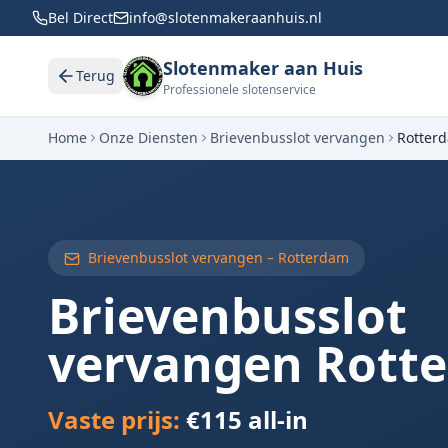
Bel Direct
info@slotenmakeraanhuis.nl
Slotenmaker aan Huis
Terug
Professionele slotenservice
Home
Onze Diensten
Brievenbusslot vervangen
Rotter
Brievenbusslot vervangen –
Rotterdam
Brievenbusslot
vervangen
Rott
Vaste prijs:
€115 all-in