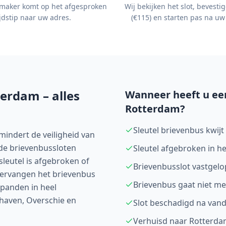
maker komt op het afgesproken
Wij bekijken het slot, bevestig
ijdstip naar uw adres.
(€115) en starten pas na uw
terdam
– alles
Wanneer heeft u een
Rotterdam
?
Sleutel brievenbus kwijt
mindert de veiligheid van
rde brievenbussloten
Sleutel afgebroken in h
sleutel is afgebroken of
Brievenbusslot vastgelop
j vervangen het brievenbus
Brievenbus gaat niet me
spanden in heel
shaven, Overschie en
Slot beschadigd na van
Verhuisd naar Rotterdam