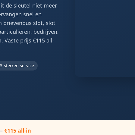
it de sleutel niet meer
ervangen snel en
 brievenbus slot, slot
rticulieren, bedrijven,
 Vaste prijs €115 all-
5-sterren service
—
€115 all-in