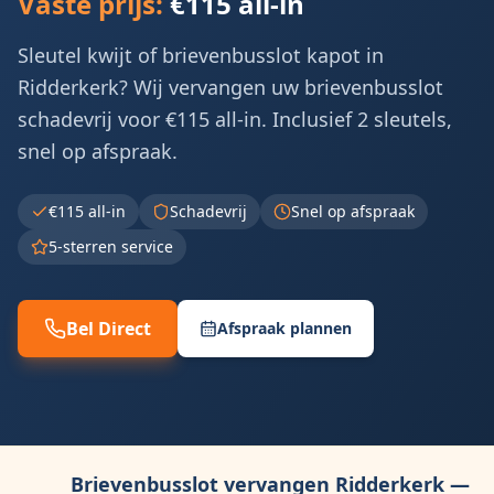
Vaste prijs:
€115 all-in
Sleutel kwijt of brievenbusslot kapot in
Ridderkerk? Wij vervangen uw brievenbusslot
schadevrij voor €115 all-in. Inclusief 2 sleutels,
snel op afspraak.
€115 all-in
Schadevrij
Snel op afspraak
5-sterren service
Bel Direct
Afspraak plannen
Brievenbusslot vervangen
Ridderkerk
—