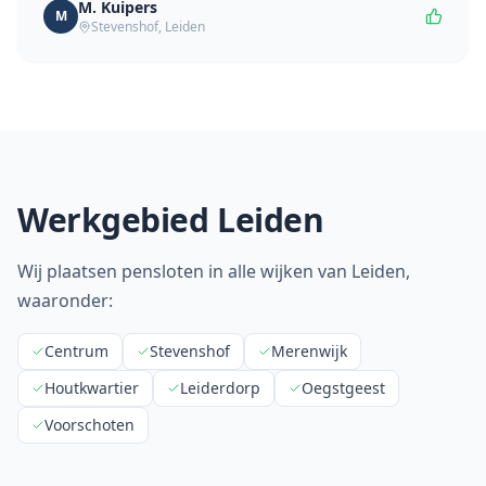
M. Kuipers
M
Stevenshof
,
Leiden
Werkgebied
Leiden
Wij plaatsen pensloten in alle wijken van
Leiden
,
waaronder:
Centrum
Stevenshof
Merenwijk
Houtkwartier
Leiderdorp
Oegstgeest
Voorschoten