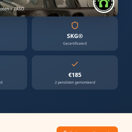
loten – ZASO
SKG®
Gecertificeerd
€185
rd
2 pensloten gemonteerd