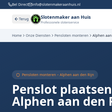
Bel Direct
info@slotenmakeraanhuis.nl
Slotenmaker aan Huis
Terug
Professionele slotenservice
Home
Onze Diensten
Pensloten monteren
Alphen aan
Pensloten monteren –
Alphen aan den Rijn
Penslot plaatsen
Alphen aan den 