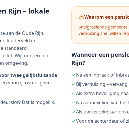
n Rijn
– lokale
Waarom een penslo
Snelgroeiende gemeente m
te aan de Oude Rijn,
verhuizing snel willen reg
en Ridderveld en
de standaard
Wanneer een penslo
nslot. Wij monteren in
Rijn
?
en omgeving.
Na een inbraak of inbra
voor twee gelijksluitende
een voorrijkosten, geen
Bij verhuizing – vervang
Als extra beveiliging na
urslot? Dat is mogelijk.
Na aanbeveling van het 
Als uw verzekeraar om e
Voor de achterdeur of zi