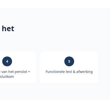
 het
4
5
e van het penslot +
Functionele test & afwerking
sluitkom