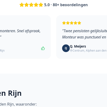
5.0 · 80+ beoordelingen
 monteren. Snel afspraak,
"
Twee pensloten gelijksluit
"
Monteur was punctueel en
Q. Meijers
Q
Rijn
Centrum
,
Alphen aan den 
n Rijn
den Rijn
, waaronder: