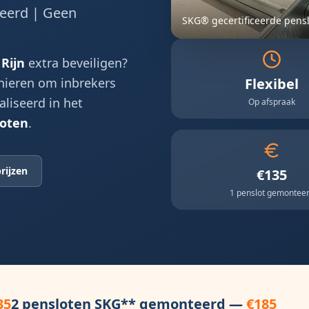
ceerd | Geen
SKG® gecertificeerde pens
Rijn
extra beveiligen?
nieren om inbrekers
Flexibel
liseerd in het
Op afspraak
loten
.
rijzen
€135
1 penslot gemontee
35
2 pensloten SKG** gemonteerd —
€185