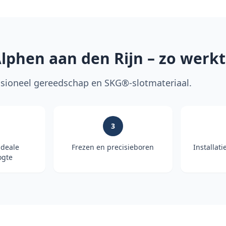
lphen aan den Rijn
– zo werkt
ioneel gereedschap en SKG®-slotmateriaal.
3
ideale
Frezen en precisieboren
Installati
gte