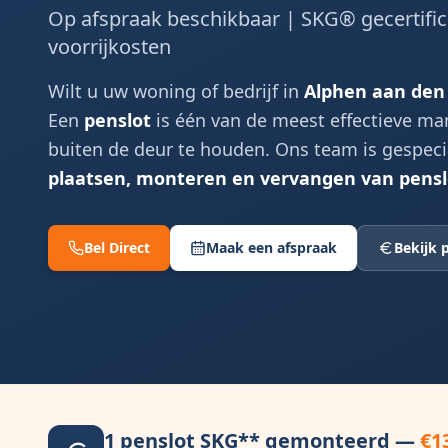
Op afspraak beschikbaar | SKG® gecertifi
voorrijkosten
Wilt u uw woning of bedrijf in
Alphen aan den 
Een
penslot
is één van de meest effectieve ma
buiten de deur te houden. Ons team is gespecia
plaatsen, monteren en vervangen van pens
Bel Direct
Maak een afspraak
Bekijk p
1 penslot SKG** gemonteerd —
€1