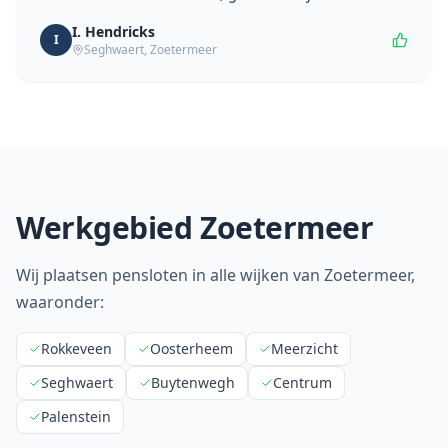
I. Hendricks
I
Seghwaert
,
Zoetermeer
Werkgebied
Zoetermeer
Wij plaatsen pensloten in alle wijken van
Zoetermeer
,
waaronder:
Rokkeveen
Oosterheem
Meerzicht
Seghwaert
Buytenwegh
Centrum
Palenstein