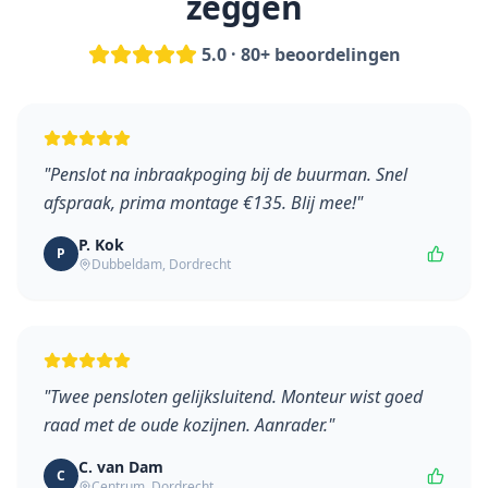
zeggen
5.0 · 80+ beoordelingen
"
Penslot na inbraakpoging bij de buurman. Snel
afspraak, prima montage €135. Blij mee!
"
P. Kok
P
Dubbeldam
,
Dordrecht
"
Twee pensloten gelijksluitend. Monteur wist goed
raad met de oude kozijnen. Aanrader.
"
C. van Dam
C
Centrum
,
Dordrecht