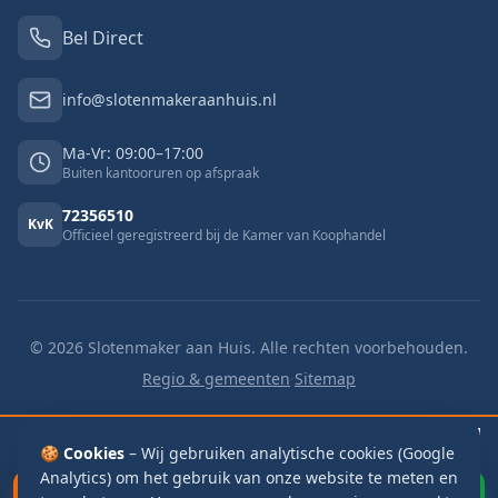
Bel Direct
info@slotenmakeraanhuis.nl
Ma-Vr: 09:00–17:00
Buiten kantooruren op afspraak
72356510
KvK
Officieel geregistreerd bij de Kamer van Koophandel
©
2026
Slotenmaker aan Huis. Alle rechten voorbehouden.
Regio & gemeenten
·
Sitemap
🔓 Buitengesloten
v.a. €125
🔑 Slot vervangen
v.a. €125
📬 Brievenbus
🍪 Cookies
€115
– Wij gebruiken analytische cookies (Google
Analytics) om het gebruik van onze website te meten en
Bel Direct
WhatsApp