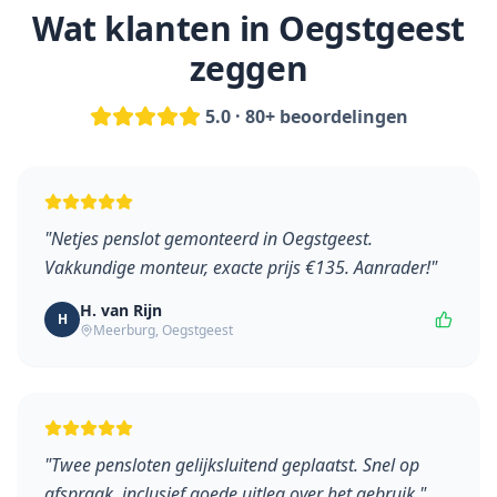
Wat klanten in
Oegstgeest
zeggen
5.0 · 80+ beoordelingen
"
Netjes penslot gemonteerd in Oegstgeest.
Vakkundige monteur, exacte prijs €135. Aanrader!
"
H. van Rijn
H
Meerburg
,
Oegstgeest
"
Twee pensloten gelijksluitend geplaatst. Snel op
afspraak, inclusief goede uitleg over het gebruik.
"