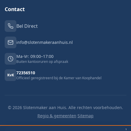
Contact
Bel Direct
info@slotenmakeraanhuis.nl
Ma-Vr: 09:00–17:00
Buiten kantooruren op afspraak
72356510
KvK
Officieel geregistreerd bij de Kamer van Koophandel
©
2026
Slotenmaker aan Huis. Alle rechten voorbehouden.
Regio & gemeenten
·
Sitemap
🔓 Buitengesloten
v.a. €125
🔑 Slot vervangen
v.a. €125