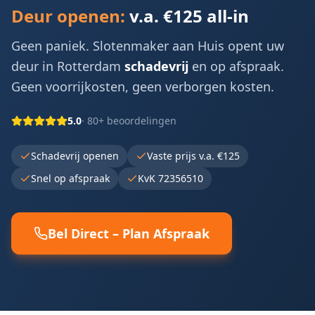
Deur openen:
v.a. €125 all-in
Geen paniek. Slotenmaker aan Huis opent uw
deur in
Rotterdam
schadevrij
en op afspraak.
Geen voorrijkosten, geen verborgen kosten.
5.0
· 80+ beoordelingen
Schadevrij openen
Vaste prijs v.a. €125
Snel op afspraak
KvK 72356510
Bel Direct – Plan Afspraak