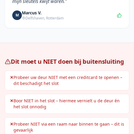
mijn sleutels kwijt waren.
"
Marcus V.
M
Delfshaven
,
Rotterdam
Dit moet u NIET doen bij buitensluiting
✕
Probeer uw deur NIET met een creditcard te openen –
dit beschadigt het slot
✕
Boor NIET in het slot – hiermee vernielt u de deur én
het slot onnodig
✕
Probeer NIET via een raam naar binnen te gaan – dit is
gevaarlijk