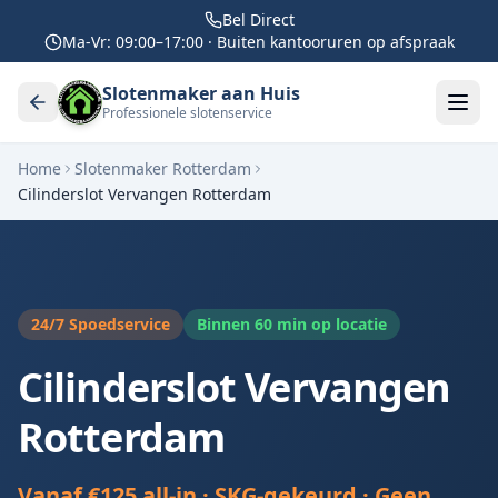
Bel Direct
Ma-Vr: 09:00–17:00 · Buiten kantooruren op afspraak
Slotenmaker aan Huis
Professionele slotenservice
Home
Slotenmaker Rotterdam
Cilinderslot Vervangen Rotterdam
24/7 Spoedservice
Binnen 60 min op locatie
Cilinderslot Vervangen
Rotterdam
Vanaf €125 all-in · SKG-gekeurd · Geen