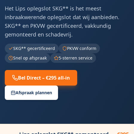
Het Lips oplegslot SKG** is het meest
inbraakwerende oplegslot dat wij aanbieden.
SKG** en PKVW gecertificeerd, vakkundig
gemonteerd en schadevrij.
SKG** gecertificeerd
PKVW conform
Snel op afspraak
5-sterren service
Bel Direct – €295 all-in
Afspraak plannen