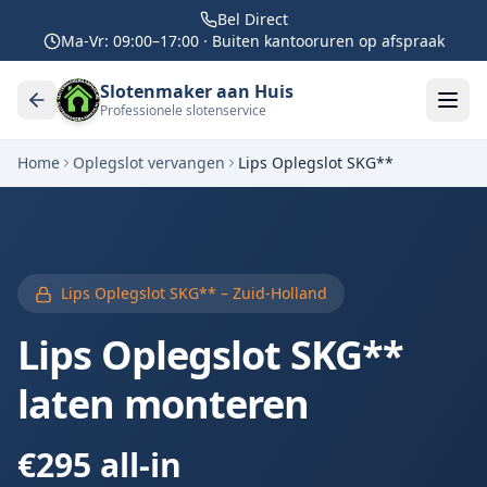
Bel Direct
Ma-Vr: 09:00–17:00 · Buiten kantooruren op afspraak
Slotenmaker aan Huis
Professionele slotenservice
Home
Oplegslot vervangen
Lips Oplegslot SKG**
Lips Oplegslot SKG** – Zuid-Holland
Lips Oplegslot SKG**
laten monteren
€295 all-in