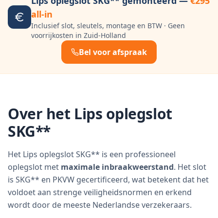
Lips oplegslot SKG** gemonteerd —
€295
all-in
Inclusief slot, sleutels, montage en BTW · Geen
voorrijkosten in Zuid-Holland
Bel voor afspraak
Over het Lips oplegslot
SKG**
Het Lips oplegslot SKG** is een professioneel
oplegslot met
maximale inbraakweerstand
. Het slot
is SKG** en PKVW gecertificeerd, wat betekent dat het
voldoet aan strenge veiligheidsnormen en erkend
wordt door de meeste Nederlandse verzekeraars.