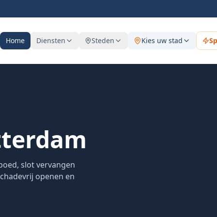
Home
Diensten
Steden
Kies uw stad
S
tterdam
poed, slot vervangen
 schadevrij openen en
Snel,