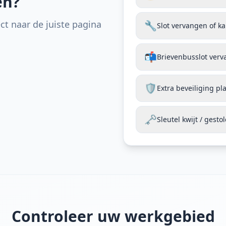
en?
ct naar de juiste pagina
🔧
Slot vervangen of k
📬
Brievenbusslot ver
🛡️
Extra beveiliging pl
🗝️
Sleutel kwijt / gesto
Controleer uw werkgebied