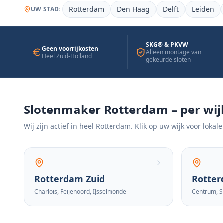
Rotterdam
Den Haag
Delft
Leiden
UW STAD:
SKG® & PKVW
Geen voorrijkosten
Alleen montage van
Heel Zuid-Holland
gekeurde sloten
Slotenmaker Rotterdam – per wij
Wij zijn actief in heel Rotterdam. Klik op uw wijk voor lokale
Rotterdam Zuid
Rotte
Charlois, Feijenoord, IJsselmonde
Centrum, S