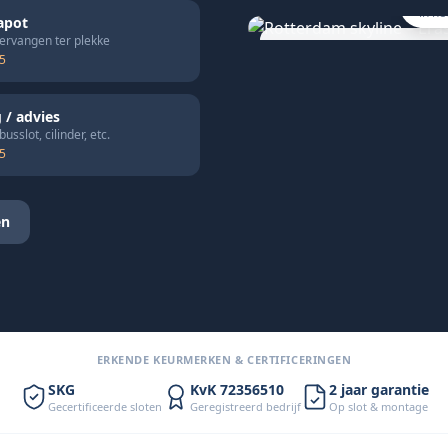
in h
apot
vervangen ter plekke
25
“Slot dezelfde dag vervangen. 
prijs, geen gedoe.”
— Mark T., Rotterdam
 / advies
usslot, cilinder, etc.
15
en
ERKENDE KEURMERKEN & CERTIFICERINGEN
SKG
KvK 72356510
2 jaar garantie
Gecertificeerde sloten
Geregistreerd bedrijf
Op slot & montage