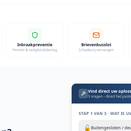
Inbraakpreventie
Brievenbusslot
Penslot & veiligheidsbeslag
Schadevrij vervangen
Vind direct uw oplos
3 vragen – direct het juist
STAP 1 VAN 3 · WAT IS
🔓
Buitengesloten / d