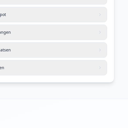
apot
vangen
aatsen
len