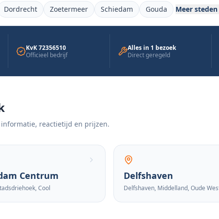
Dordrecht
Zoetermeer
Schiedam
Gouda
Meer steden
KvK 72356510
Alles in 1 bezoek
Officieel bedrijf
Direct geregeld
k
 informatie, reactietijd en prijzen.
rdam Centrum
Delfshaven
tadsdriehoek, Cool
Delfshaven, Middelland, Oude Wes