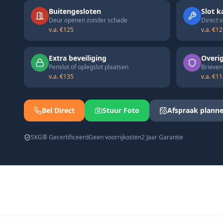
Buitengesloten
Slot k
Deur openen zonder schade
Direct 
v.a. €125
v.a. €1
Extra beveiliging
Overig
Penslot of oplegslot plaatsen
Brievenb
v.a. €135
v.a. €1
Bel Direct
Stuur Foto
Afspraak plann
SKG® Gecertificeerd
Geen voorrijkosten
2 Jaar Garantie