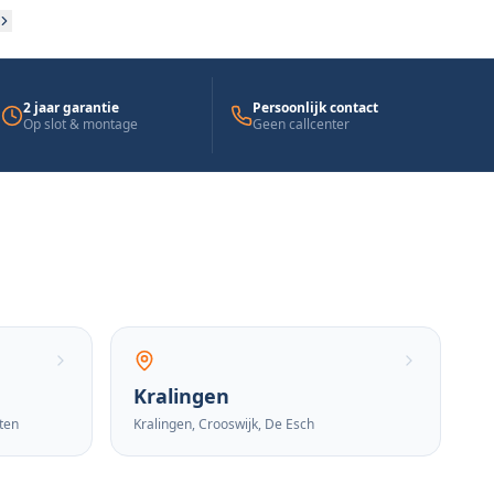
2 jaar garantie
Persoonlijk contact
Op slot & montage
Geen callcenter
Kralingen
ten
Kralingen, Crooswijk, De Esch