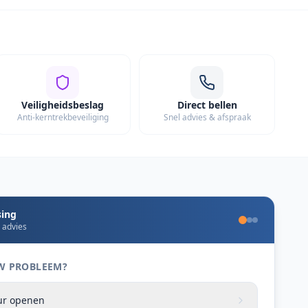
Veiligheidsbeslag
Direct bellen
Anti-kerntrekbeveiliging
Snel advies & afspraak
sing
e advies
 UW PROBLEEM?
eur openen