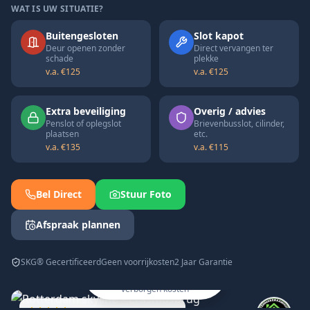
WAT IS UW SITUATIE?
Buitengesloten
Slot kapot
Deur openen zonder
Direct vervangen ter
schade
plekke
v.a. €125
v.a. €125
Extra beveiliging
Overig / advies
Penslot of oplegslot
Brievenbusslot, cilinder,
plaatsen
etc.
v.a. €135
v.a. €115
Bel Direct
Stuur Foto
Afspraak plannen
Snel, transparant en
SKG® Gecertificeerd
Geen voorrijkosten
2 Jaar Garantie
professioneel geholpen
in heel Zuid-Holland ✓ Geen
verborgen kosten