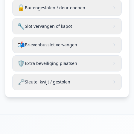
🔓
Buitengesloten / deur openen
🔧
Slot vervangen of kapot
📬
Brievenbusslot vervangen
🛡️
Extra beveiliging plaatsen
🗝️
Sleutel kwijt / gestolen