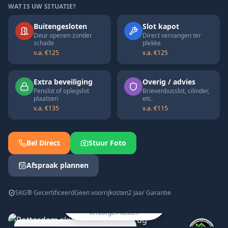
WAT IS UW SITUATIE?
Buitengesloten
Slot kapot
Deur openen zonder
Direct vervangen ter
schade
plekke
v.a. €125
v.a. €125
Extra beveiliging
Overig / advies
Penslot of oplegslot
Brievenbusslot, cilinder,
plaatsen
etc.
v.a. €135
v.a. €115
Bel Direct
Stuur Foto
Afspraak plannen
Snel, transparant en
SKG® Gecertificeerd
Geen voorrijkosten
2 Jaar Garantie
professioneel geholpen
in heel Zuid-Holland ✓ Geen
verborgen kosten