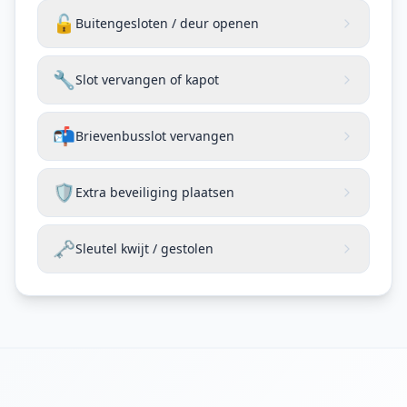
🔓
Buitengesloten / deur openen
🔧
Slot vervangen of kapot
📬
Brievenbusslot vervangen
🛡️
Extra beveiliging plaatsen
🗝️
Sleutel kwijt / gestolen