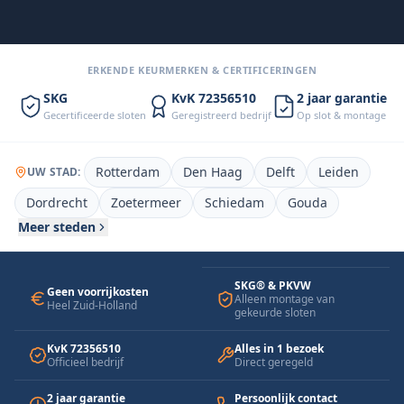
“Slot dezelfde dag vervangen. Vaste
prijs, geen gedoe.”
— Mark T., Rotterdam
ERKENDE KEURMERKEN & CERTIFICERINGEN
SKG
KvK 72356510
2 jaar garantie
Gecertificeerde sloten
Geregistreerd bedrijf
Op slot & montage
Rotterdam
Den Haag
Delft
Leiden
UW STAD:
Dordrecht
Zoetermeer
Schiedam
Gouda
Meer steden
SKG® & PKVW
Geen voorrijkosten
Alleen montage van
Heel Zuid-Holland
gekeurde sloten
KvK 72356510
Alles in 1 bezoek
Officieel bedrijf
Direct geregeld
2 jaar garantie
Persoonlijk contact