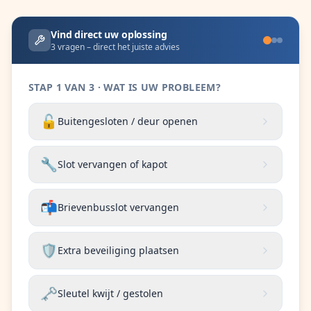
Vind direct uw oplossing
3 vragen – direct het juiste advies
STAP 1 VAN 3 · WAT IS UW PROBLEEM?
🔓
Buitengesloten / deur openen
🔧
Slot vervangen of kapot
📬
Brievenbusslot vervangen
🛡️
Extra beveiliging plaatsen
🗝️
Sleutel kwijt / gestolen