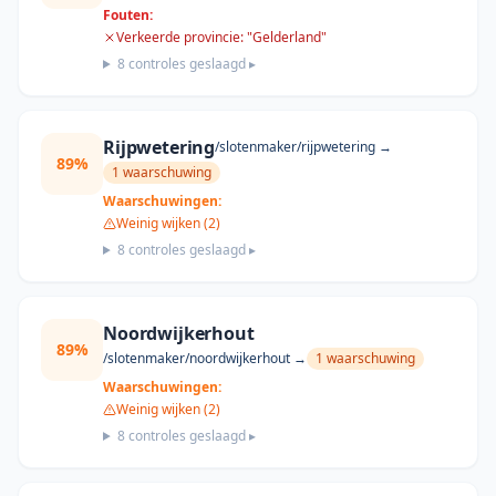
Fouten:
Verkeerde provincie: "Gelderland"
8
controles geslaagd ▸
Rijpwetering
/slotenmaker/
rijpwetering
→
89
%
1
waarschuwing
Waarschuwingen:
Weinig wijken (2)
8
controles geslaagd ▸
Noordwijkerhout
89
%
/slotenmaker/
noordwijkerhout
→
1
waarschuwing
Waarschuwingen:
Weinig wijken (2)
8
controles geslaagd ▸