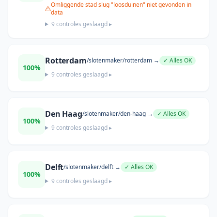
Omliggende stad slug "loosduinen" niet gevonden in
data
9
controles geslaagd ▸
Rotterdam
/slotenmaker/
rotterdam
→
✓ Alles OK
100
%
9
controles geslaagd ▸
Den Haag
/slotenmaker/
den-haag
→
✓ Alles OK
100
%
9
controles geslaagd ▸
Delft
/slotenmaker/
delft
→
✓ Alles OK
100
%
9
controles geslaagd ▸