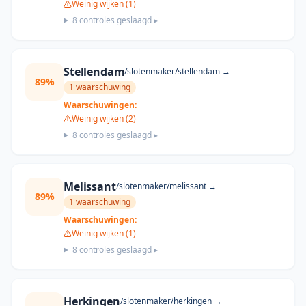
Weinig wijken (1)
8
controles geslaagd ▸
Stellendam
/slotenmaker/
stellendam
→
89
%
1
waarschuwing
Waarschuwingen:
Weinig wijken (2)
8
controles geslaagd ▸
Melissant
/slotenmaker/
melissant
→
89
%
1
waarschuwing
Waarschuwingen:
Weinig wijken (1)
8
controles geslaagd ▸
Herkingen
/slotenmaker/
herkingen
→