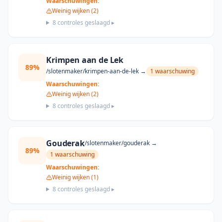
Waarschuwingen:
Weinig wijken (2)
8
controles geslaagd ▸
Krimpen aan de Lek
89
%
/slotenmaker/
krimpen-aan-de-lek
→
1
waarschuwing
Waarschuwingen:
Weinig wijken (2)
8
controles geslaagd ▸
Gouderak
/slotenmaker/
gouderak
→
89
%
1
waarschuwing
Waarschuwingen:
Weinig wijken (1)
8
controles geslaagd ▸