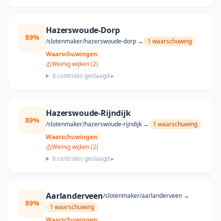
Hazerswoude-Dorp
89
%
/slotenmaker/
hazerswoude-dorp
→
1
waarschuwing
Waarschuwingen:
Weinig wijken (2)
8
controles geslaagd ▸
Hazerswoude-Rijndijk
89
%
/slotenmaker/
hazerswoude-rijndijk
→
1
waarschuwing
Waarschuwingen:
Weinig wijken (2)
8
controles geslaagd ▸
Aarlanderveen
/slotenmaker/
aarlanderveen
→
89
%
1
waarschuwing
Waarschuwingen: