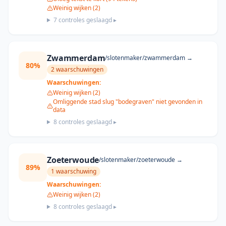
Weinig wijken (2)
7
controles geslaagd ▸
Zwammerdam
/slotenmaker/
zwammerdam
→
80
%
2
waarschuwing
en
Waarschuwingen:
Weinig wijken (2)
Omliggende stad slug "bodegraven" niet gevonden in
data
8
controles geslaagd ▸
Zoeterwoude
/slotenmaker/
zoeterwoude
→
89
%
1
waarschuwing
Waarschuwingen:
Weinig wijken (2)
8
controles geslaagd ▸