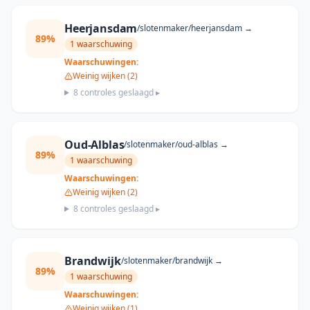
Heerjansdam
/slotenmaker/
heerjansdam
→
89
%
1
waarschuwing
Waarschuwingen:
Weinig wijken (2)
8
controles geslaagd ▸
Oud-Alblas
/slotenmaker/
oud-alblas
→
89
%
1
waarschuwing
Waarschuwingen:
Weinig wijken (2)
8
controles geslaagd ▸
Brandwijk
/slotenmaker/
brandwijk
→
89
%
1
waarschuwing
Waarschuwingen:
Weinig wijken (1)