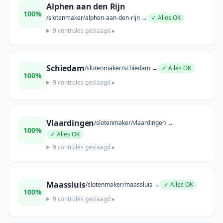
Alphen aan den Rijn
100
%
/slotenmaker/
alphen-aan-den-rijn
→
✓ Alles OK
9
controles geslaagd ▸
Schiedam
/slotenmaker/
schiedam
→
✓ Alles OK
100
%
9
controles geslaagd ▸
Vlaardingen
/slotenmaker/
vlaardingen
→
100
%
✓ Alles OK
9
controles geslaagd ▸
Maassluis
/slotenmaker/
maassluis
→
✓ Alles OK
100
%
9
controles geslaagd ▸