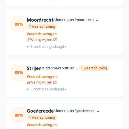
Moordrecht
/slotenmaker/
moordrecht
→
89
%
1
waarschuwing
Waarschuwingen:
Weinig wijken (2)
8
controles geslaagd ▸
Strijen
/slotenmaker/
strijen
→
1
waarschuwing
89
%
Waarschuwingen:
Weinig wijken (2)
8
controles geslaagd ▸
Goedereede
/slotenmaker/
goedereede
→
89
%
1
waarschuwing
Waarschuwingen: