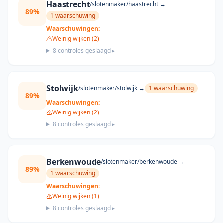
Haastrecht
/slotenmaker/
haastrecht
→
89
%
1
waarschuwing
Waarschuwingen:
Weinig wijken (2)
8
controles geslaagd ▸
Stolwijk
/slotenmaker/
stolwijk
→
1
waarschuwing
89
%
Waarschuwingen:
Weinig wijken (2)
8
controles geslaagd ▸
Berkenwoude
/slotenmaker/
berkenwoude
→
89
%
1
waarschuwing
Waarschuwingen:
Weinig wijken (1)
8
controles geslaagd ▸