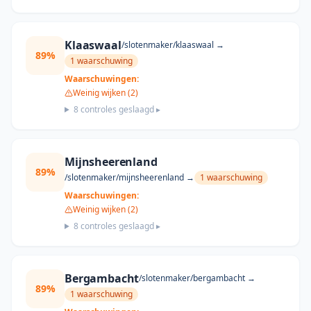
Klaaswaal
/slotenmaker/
klaaswaal
→
89
%
1
waarschuwing
Waarschuwingen:
Weinig wijken (2)
8
controles geslaagd ▸
Mijnsheerenland
89
%
/slotenmaker/
mijnsheerenland
→
1
waarschuwing
Waarschuwingen:
Weinig wijken (2)
8
controles geslaagd ▸
Bergambacht
/slotenmaker/
bergambacht
→
89
%
1
waarschuwing