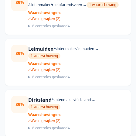
89
%
/slotenmaker/
roelofarendsveen
→
1
waarschuwing
Waarschuwingen:
Weinig wijken (2)
8
controles geslaagd ▸
Leimuiden
/slotenmaker/
leimuiden
→
89
%
1
waarschuwing
Waarschuwingen:
Weinig wijken (2)
8
controles geslaagd ▸
Dirksland
/slotenmaker/
dirksland
→
89
%
1
waarschuwing
Waarschuwingen:
Weinig wijken (2)
8
controles geslaagd ▸