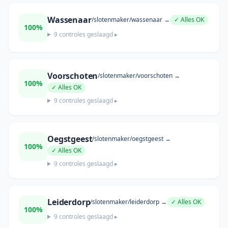
Wassenaar
/slotenmaker/
wassenaar
→
✓ Alles OK
100
%
9
controles geslaagd ▸
Voorschoten
/slotenmaker/
voorschoten
→
100
%
✓ Alles OK
9
controles geslaagd ▸
Oegstgeest
/slotenmaker/
oegstgeest
→
100
%
✓ Alles OK
9
controles geslaagd ▸
Leiderdorp
/slotenmaker/
leiderdorp
→
✓ Alles OK
100
%
9
controles geslaagd ▸