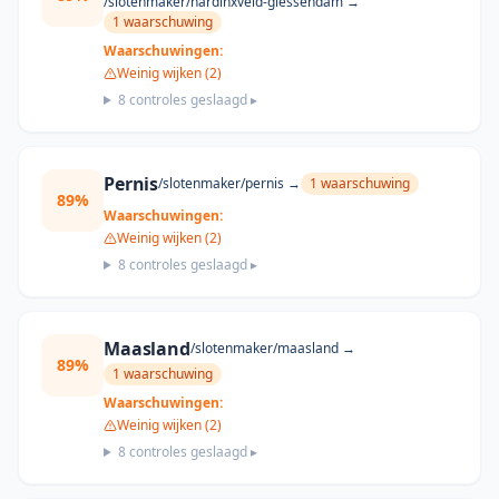
/slotenmaker/
hardinxveld-giessendam
→
1
waarschuwing
Waarschuwingen:
Weinig wijken (2)
8
controles geslaagd ▸
Pernis
/slotenmaker/
pernis
→
1
waarschuwing
89
%
Waarschuwingen:
Weinig wijken (2)
8
controles geslaagd ▸
Maasland
/slotenmaker/
maasland
→
89
%
1
waarschuwing
Waarschuwingen:
Weinig wijken (2)
8
controles geslaagd ▸