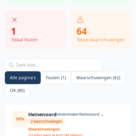
1
64
Totaal fouten
Totaal waarschuwingen
Alle pagina's
Fouten (1)
Waarschuwingen (62)
OK (80)
Heinenoord
/slotenmaker/
heinenoord
→
78
%
2
waarschuwing
en
Waarschuwingen:
Uitleg tekst te kort (94 tekens)