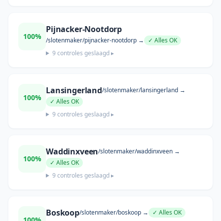
Pijnacker-Nootdorp
100
%
/slotenmaker/
pijnacker-nootdorp
→
✓ Alles OK
9
controles geslaagd ▸
Lansingerland
/slotenmaker/
lansingerland
→
100
%
✓ Alles OK
9
controles geslaagd ▸
Waddinxveen
/slotenmaker/
waddinxveen
→
100
%
✓ Alles OK
9
controles geslaagd ▸
Boskoop
/slotenmaker/
boskoop
→
✓ Alles OK
100
%