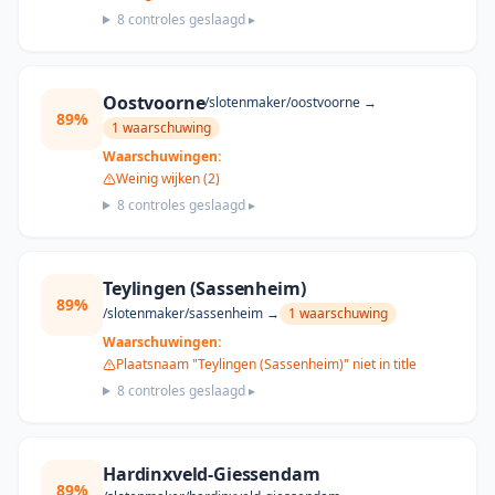
8
controles geslaagd ▸
Oostvoorne
/slotenmaker/
oostvoorne
→
89
%
1
waarschuwing
Waarschuwingen:
Weinig wijken (2)
8
controles geslaagd ▸
Teylingen (Sassenheim)
89
%
/slotenmaker/
sassenheim
→
1
waarschuwing
Waarschuwingen:
Plaatsnaam "Teylingen (Sassenheim)" niet in title
8
controles geslaagd ▸
Hardinxveld-Giessendam
89
%