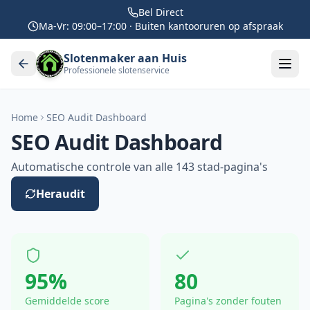
Bel Direct
Ma-Vr: 09:00–17:00 · Buiten kantooruren op afspraak
Slotenmaker aan Huis
Professionele slotenservice
Home
SEO Audit Dashboard
SEO Audit Dashboard
Automatische controle van alle
143
stad-pagina's
Heraudit
95%
80
Gemiddelde score
Pagina's zonder fouten