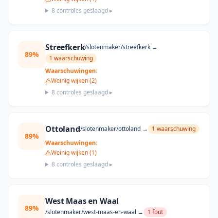
8
controles geslaagd ▸
Streefkerk
/slotenmaker/
streefkerk
→
89
%
1
waarschuwing
Waarschuwingen:
Weinig wijken (2)
8
controles geslaagd ▸
Ottoland
/slotenmaker/
ottoland
→
1
waarschuwing
89
%
Waarschuwingen:
Weinig wijken (1)
8
controles geslaagd ▸
West Maas en Waal
89
%
/slotenmaker/
west-maas-en-waal
→
1
fout