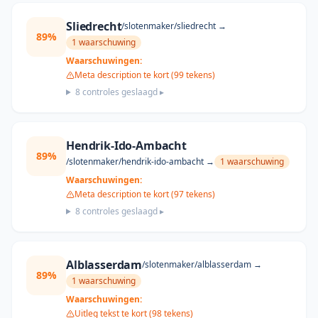
Sliedrecht
/slotenmaker/
sliedrecht
→
89
%
1
waarschuwing
Waarschuwingen:
Meta description te kort (99 tekens)
8
controles geslaagd ▸
Hendrik-Ido-Ambacht
89
%
/slotenmaker/
hendrik-ido-ambacht
→
1
waarschuwing
Waarschuwingen:
Meta description te kort (97 tekens)
8
controles geslaagd ▸
Alblasserdam
/slotenmaker/
alblasserdam
→
89
%
1
waarschuwing
Waarschuwingen:
Uitleg tekst te kort (98 tekens)