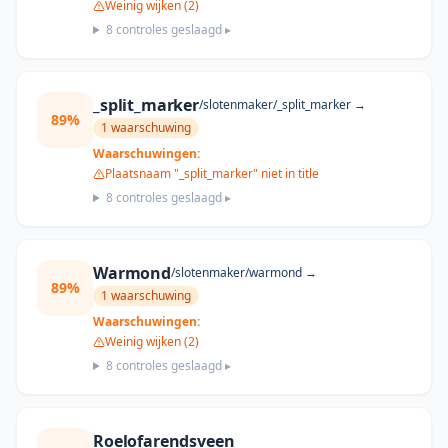
Weinig wijken (2)
8
controles geslaagd ▸
_split_marker
/slotenmaker/
_split_marker
→
89
%
1
waarschuwing
Waarschuwingen:
Plaatsnaam "_split_marker" niet in title
8
controles geslaagd ▸
Warmond
/slotenmaker/
warmond
→
89
%
1
waarschuwing
Waarschuwingen:
Weinig wijken (2)
8
controles geslaagd ▸
Roelofarendsveen