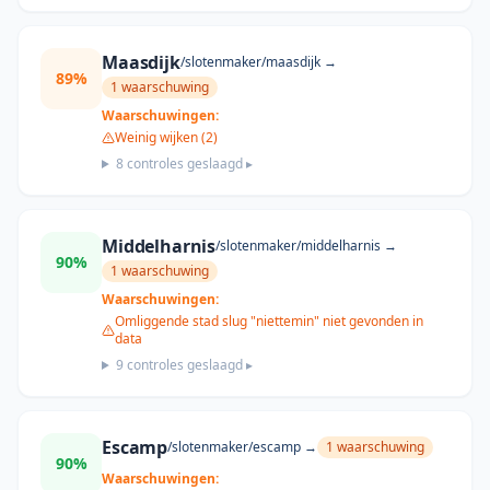
Maasdijk
/slotenmaker/
maasdijk
→
89
%
1
waarschuwing
Waarschuwingen:
Weinig wijken (2)
8
controles geslaagd ▸
Middelharnis
/slotenmaker/
middelharnis
→
90
%
1
waarschuwing
Waarschuwingen:
Omliggende stad slug "niettemin" niet gevonden in
data
9
controles geslaagd ▸
Escamp
/slotenmaker/
escamp
→
1
waarschuwing
90
%
Waarschuwingen: