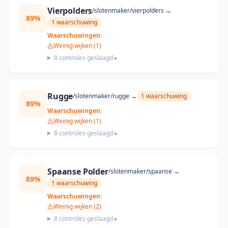
Vierpolders
/slotenmaker/
vierpolders
→
89
%
1
waarschuwing
Waarschuwingen:
Weinig wijken (1)
8
controles geslaagd ▸
Rugge
/slotenmaker/
rugge
→
1
waarschuwing
89
%
Waarschuwingen:
Weinig wijken (1)
8
controles geslaagd ▸
Spaanse Polder
/slotenmaker/
spaanse
→
89
%
1
waarschuwing
Waarschuwingen:
Weinig wijken (2)
8
controles geslaagd ▸