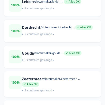
Leiden
/slotenmaker/
leiden
→
✓ Alles OK
100
%
9
controles geslaagd ▸
Dordrecht
/slotenmaker/
dordrecht
→
✓ Alles OK
100
%
9
controles geslaagd ▸
Gouda
/slotenmaker/
gouda
→
✓ Alles OK
100
%
9
controles geslaagd ▸
Zoetermeer
/slotenmaker/
zoetermeer
→
100
%
✓ Alles OK
9
controles geslaagd ▸