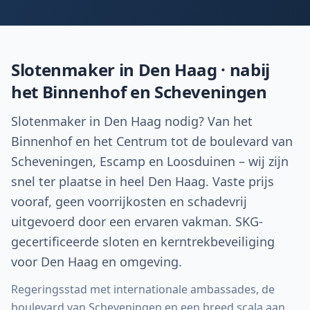
Slotenmaker in
Den Haag
· nabij
het Binnenhof en Scheveningen
Slotenmaker in Den Haag nodig? Van het
Binnenhof en het Centrum tot de boulevard van
Scheveningen, Escamp en Loosduinen – wij zijn
snel ter plaatse in heel Den Haag. Vaste prijs
vooraf, geen voorrijkosten en schadevrij
uitgevoerd door een ervaren vakman. SKG-
gecertificeerde sloten en kerntrekbeveiliging
voor Den Haag en omgeving.
Regeringsstad met internationale ambassades, de
boulevard van Scheveningen en een breed scala aan