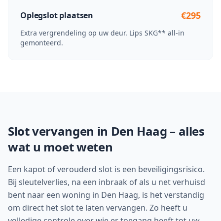
€295
Oplegslot plaatsen
Extra vergrendeling op uw deur. Lips SKG** all-in
gemonteerd.
Slot vervangen in
Den Haag
– alles
wat u moet weten
Een kapot of verouderd slot is een beveiligingsrisico.
Bij sleutelverlies, na een inbraak of als u net verhuisd
bent naar een woning in
Den Haag
, is het verstandig
om direct het slot te laten vervangen. Zo heeft u
volledige controle over wie er toegang heeft tot uw