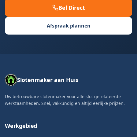
Bel Direct
Afspraak plannen
Slotenmaker aan Huis
Uw betrouwbare slotenmaker voor alle slot gerelateerde
werkzaamheden. Snel, vakkundig en altijd eerlijke prijzen.
Werkgebied