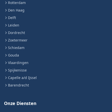
Rotterdam
Den Haag
Delft
Leiden
Dordrecht
Zoetermeer
Schiedam
Gouda
Vlaardingen
Spijkenisse
Capelle a/d IJssel
Barendrecht
Onze Diensten