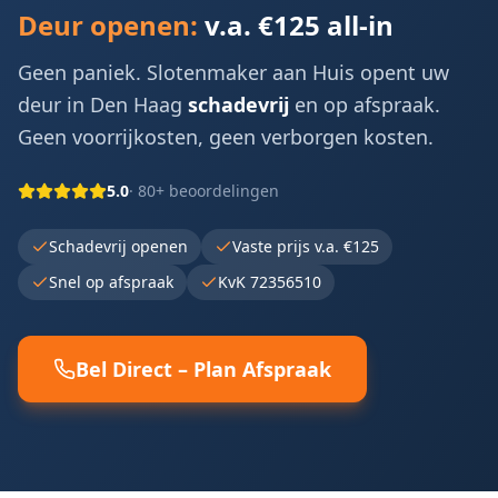
Deur openen:
v.a. €125 all-in
Geen paniek. Slotenmaker aan Huis opent uw
deur in
Den Haag
schadevrij
en op afspraak.
Geen voorrijkosten, geen verborgen kosten.
5.0
· 80+ beoordelingen
Schadevrij openen
Vaste prijs v.a. €125
Snel op afspraak
KvK 72356510
Bel Direct – Plan Afspraak