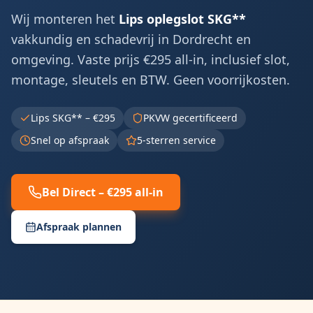
Wij monteren het
Lips oplegslot SKG**
vakkundig en schadevrij in
Dordrecht
en
omgeving. Vaste prijs €295 all-in, inclusief slot,
montage, sleutels en BTW. Geen voorrijkosten.
Lips SKG** – €295
PKVW gecertificeerd
Snel op afspraak
5-sterren service
Bel Direct – €295 all-in
Afspraak plannen