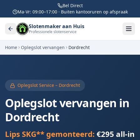
Bel Direct
Ma-Vr: 09:00–17:00 · Buiten kantooruren op afspraak
Slotenmaker aan Huis
Professionele slotenservice
Home
Oplegslot vervangen
Dordrecht
Oplegslot Service –
Dordrecht
Oplegslot vervangen in
Dordrecht
Lips SKG** gemonteerd:
€295 all-in