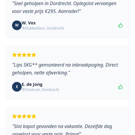
"
Snel geholpen in Dordrecht. Oplegslot vervangen
voor vaste prijs €295. Aanrader!
"
W. Vos
W
Dubbeldam
,
Dordrecht
"
Lips SKG** gemonteerd na inbraakpoging. Direct
geholpen, nette afwerking.
"
E. de Jong
E
Centrum
,
Dordrecht
"
Slot kapot gevonden na vakantie. Dezelfde dag
opgelost voor vaste prijs. Prima!
"