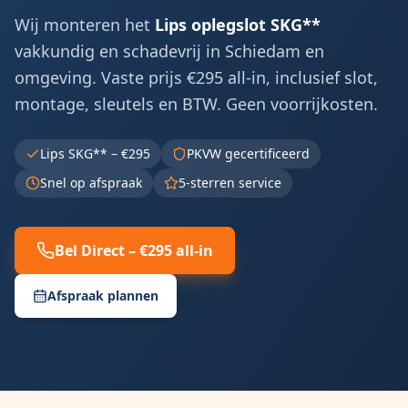
Wij monteren het
Lips oplegslot SKG**
vakkundig en schadevrij in
Schiedam
en
omgeving. Vaste prijs €295 all-in, inclusief slot,
montage, sleutels en BTW. Geen voorrijkosten.
Lips SKG** – €295
PKVW gecertificeerd
Snel op afspraak
5-sterren service
Bel Direct – €295 all-in
Afspraak plannen