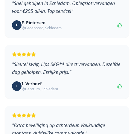
"
Snel geholpen in Schiedam. Oplegslot vervangen
voor €295 all-in. Top service!
"
F. Pietersen
F
Groenoord
,
Schiedam
"
Sleutel kwijt, Lips SKG** direct vervangen. Dezelfde
dag geholpen. Eerlijke prijs.
"
I. Verhoef
I
Centrum
,
Schiedam
"
Extra beveiliging op achterdeur. Vakkundige
montage, duidelijke communicatie.
"