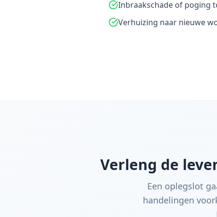
Inbraakschade of poging t
Verhuizing naar nieuwe w
Verleng de lev
Een oplegslot g
handelingen voork