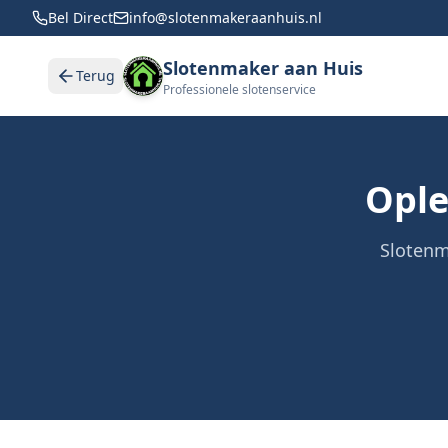
Bel Direct
info@slotenmakeraanhuis.nl
Slotenmaker aan Huis
Terug
Professionele slotenservice
Ople
Slotenm