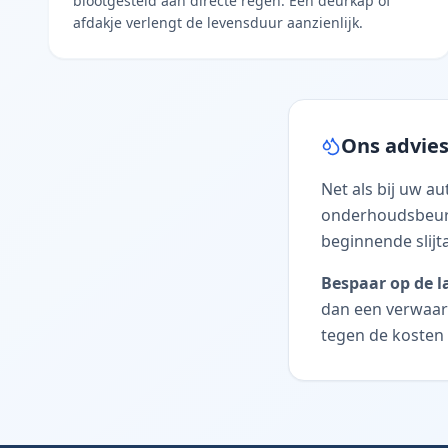
blootgesteld aan directe regen. Een deurkap of
afdakje verlengt de levensduur aanzienlijk.
Ons advies:
Net als bij uw a
onderhoudsbeurt
beginnende slijta
Bespaar op de l
dan een verwaar
tegen de kosten 