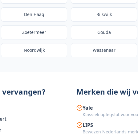
Den Haag
Rijswijk
Zoetermeer
Gouda
Noordwijk
Wassenaar
t vervangen?
Merken die wij 
Yale
Klassiek oplegslot voor vo
ert
LIPS
n
Bewezen Nederlands merk