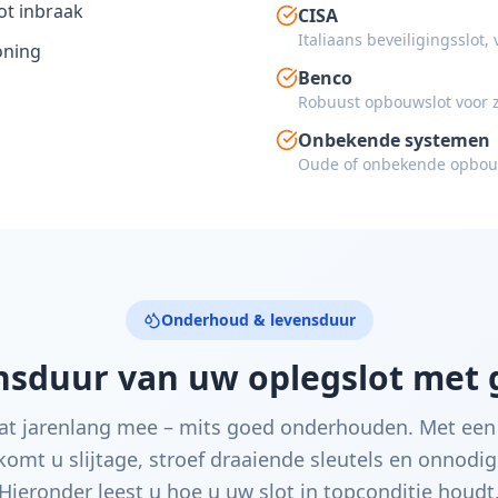
ot inbraak
CISA
Italiaans beveiligingsslot, v
oning
Benco
Robuust opbouwslot voor 
Onbekende systemen
Oude of onbekende opbouws
Onderhoud & levensduur
ensduur van uw oplegslot met
aat jarenlang mee – mits goed onderhouden. Met een
omt u slijtage, stroef draaiende sleutels en onnodig
Hieronder leest u hoe u uw slot in topconditie houdt