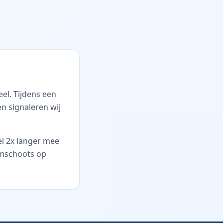
eel. Tijdens een
n signaleren wij
l 2x langer mee
imschoots op