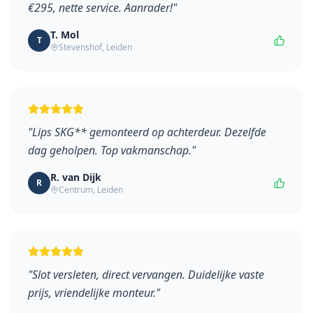
€295, nette service. Aanrader!
"
T. Mol
T
Stevenshof
,
Leiden
"
Lips SKG** gemonteerd op achterdeur. Dezelfde
dag geholpen. Top vakmanschap.
"
R. van Dijk
R
Centrum
,
Leiden
"
Slot versleten, direct vervangen. Duidelijke vaste
prijs, vriendelijke monteur.
"