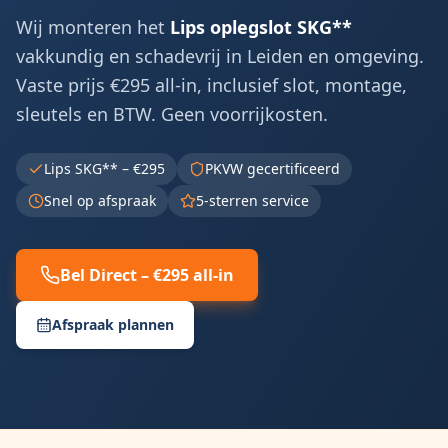
Wij monteren het
Lips oplegslot SKG**
vakkundig en schadevrij in
Leiden
en omgeving.
Vaste prijs €295 all-in, inclusief slot, montage,
sleutels en BTW. Geen voorrijkosten.
Lips SKG** – €295
PKVW gecertificeerd
Snel op afspraak
5-sterren service
Bel Direct – €295 all-in
Afspraak plannen