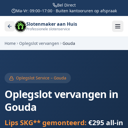
Bel Direct
Ma-Vr: 09:00–17:00 · Buiten kantooruren op afspraak
Slotenmaker aan Huis
Professionele slotenservice
Home
Oplegslot vervangen
Gouda
Oplegslot Service –
Gouda
Oplegslot vervangen in
Gouda
Lips SKG** gemonteerd:
€295 all-in