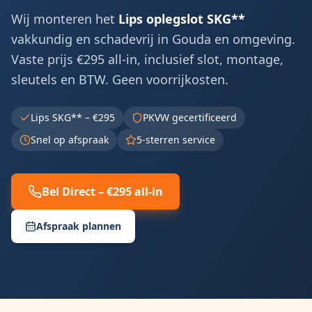
Wij monteren het
Lips oplegslot SKG**
vakkundig en schadevrij in
Gouda
en omgeving.
Vaste prijs €295 all-in, inclusief slot, montage,
sleutels en BTW. Geen voorrijkosten.
Lips SKG** – €295
PKVW gecertificeerd
Snel op afspraak
5-sterren service
Bel Direct – €295 all-in
Afspraak plannen