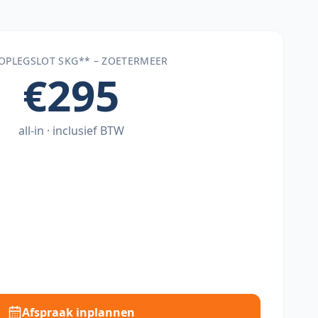
 OPLEGSLOT SKG** –
ZOETERMEER
€295
all-in · inclusief BTW
Afspraak inplannen