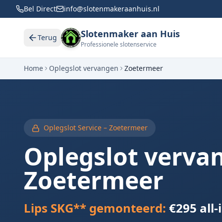
Bel Direct
info@slotenmakeraanhuis.nl
Slotenmaker aan Huis
Terug
Professionele slotenservice
Home
Oplegslot vervangen
Zoetermeer
Oplegslot Service –
Zoetermeer
Oplegslot verva
Zoetermeer
Lips SKG** gemonteerd:
€295 all-