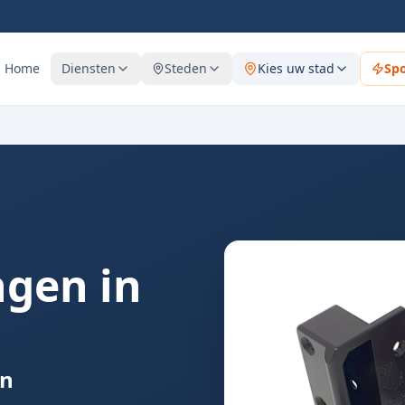
Home
Diensten
Steden
Kies uw stad
Sp
ngen in
in