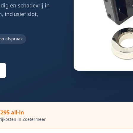
ig en schadevrij in
 inclusief slot,
op afspraak
€295 all-in
rijkosten in
Zoetermeer