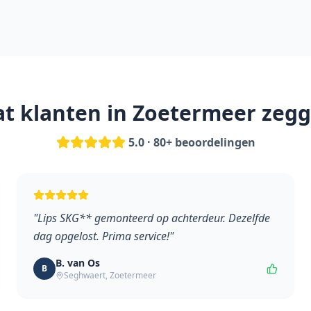
t klanten in
Zoetermeer
zegg
5.0 · 80+ beoordelingen
"
Lips SKG** gemonteerd op achterdeur. Dezelfde
dag opgelost. Prima service!
"
B. van Os
B
Seghwaert
,
Zoetermeer