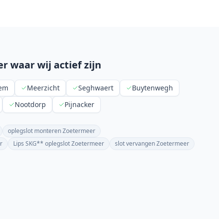
er
waar wij actief zijn
eem
Meerzicht
Seghwaert
Buytenwegh
Nootdorp
Pijnacker
oplegslot monteren Zoetermeer
r
Lips SKG** oplegslot Zoetermeer
slot vervangen Zoetermeer