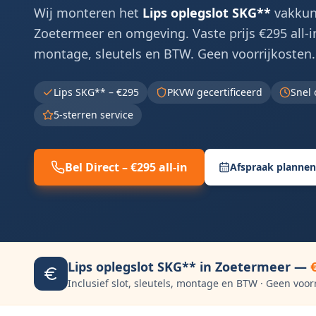
Wij monteren het
Lips oplegslot SKG**
vakkund
Zoetermeer
en omgeving. Vaste prijs €295 all-in,
montage, sleutels en BTW. Geen voorrijkosten.
Lips SKG** – €295
PKVW gecertificeerd
Snel 
5-sterren service
Bel Direct – €295 all-in
Afspraak plannen
Lips oplegslot SKG** in
Zoetermeer
—
Inclusief slot, sleutels, montage en BTW · Geen voor