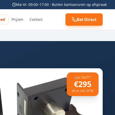
Ma-Vr: 09:00–17:00 · Buiten kantooruren op afspraak
Bel Direct
oed
Prijzen
Contact
Lips SKG**
€295
all-in, incl. BTW