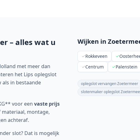
er
– alles wat u
Wijken in
Zoeterme
Rokkeveen
Oosterh
-Holland met meer dan
Centrum
Palenstein
eren het Lips oplegslot
 als in bestaande
oplegslot vervangen Zoetermeer
slotenmaker oplegslot Zoetermee
SKG** voor een
vaste prijs
f materiaal, montage,
gen achteraf.
er slot? Dat is mogelijk