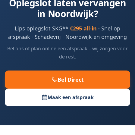
Oplegslot laten vervangen
in
Noordwijk
?
Lips oplegslot SKG**
€295 all-in
· Snel op
afspraak · Schadevrij ·
Noordwijk en omgeving
Bel ons of plan online een afspraak – wij zorgen voor
de rest.
Bel Direct
Maak een afspraak