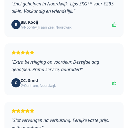
"
Snel geholpen in Noordwijk. Lips SKG** voor €295
all-in. Vakkundig en vriendelijk.
"
BB. Kooij
B
Noordwijk aan Zee
,
Noordwijk
"
Extra beveiliging op voordeur. Dezelfde dag
geholpen. Prima service, aanrader!
"
CC. Smid
C
Centrum
,
Noordwijk
"
Slot vervangen na verhuizing. Eerlijke vaste prijs,
nette montage.
"