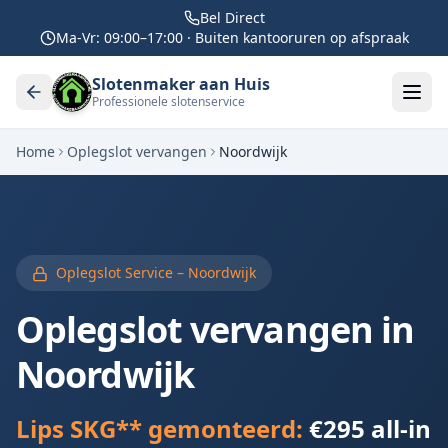
Bel Direct
Ma-Vr: 09:00–17:00 · Buiten kantooruren op afspraak
Slotenmaker aan Huis
Professionele slotenservice
Home
Oplegslot vervangen
Noordwijk
Oplegslot Service –
Noordwijk
Oplegslot vervangen in
Noordwijk
Lips SKG** gemonteerd:
€295 all-in