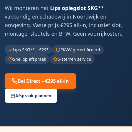
Wij monteren het
Lips oplegslot SKG**
vakkundig en schadevrij in
Noordwijk
en
omgeving. Vaste prijs €295 all-in, inclusief slot,
montage, sleutels en BTW. Geen voorrijkosten.
Lips SKG** – €295
PKVW gecertificeerd
Snel op afspraak
5-sterren service
Bel Direct – €295 all-in
Afspraak plannen