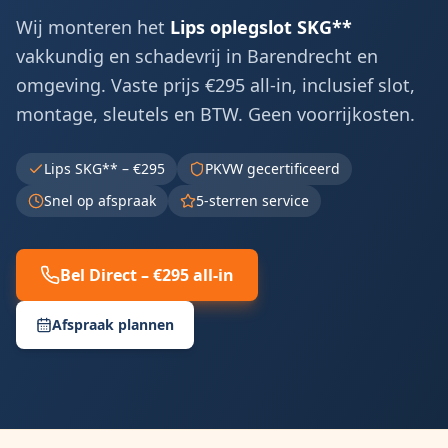
Wij monteren het
Lips oplegslot SKG**
vakkundig en schadevrij in
Barendrecht
en
omgeving. Vaste prijs €295 all-in, inclusief slot,
montage, sleutels en BTW. Geen voorrijkosten.
Lips SKG** – €295
PKVW gecertificeerd
Snel op afspraak
5-sterren service
Bel Direct – €295 all-in
Afspraak plannen