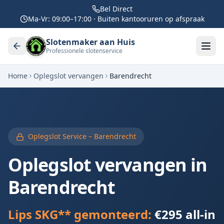
Bel Direct
Ma-Vr: 09:00–17:00 · Buiten kantooruren op afspraak
Slotenmaker aan Huis
Professionele slotenservice
Home
Oplegslot vervangen
Barendrecht
Oplegslot Service –
Barendrecht
Oplegslot vervangen in
Barendrecht
Lips SKG** gemonteerd:
€295 all-in