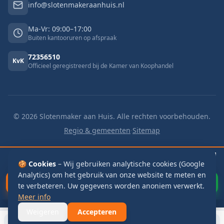
info@slotenmakeraanhuis.nl
Ma-Vr: 09:00–17:00
Buiten kantooruren op afspraak
72356510
KvK
Officieel geregistreerd bij de Kamer van Koophandel
©
2026
Slotenmaker aan Huis. Alle rechten voorbehouden.
Regio & gemeenten
·
Sitemap
🔓 Buitengesloten
v.a. €125
🔑 Slot vervangen
v.a. €125
📬 Brievenbus
🍪 Cookies
€115
– Wij gebruiken analytische cookies (Google
Analytics) om het gebruik van onze website te meten en
Bel Direct
WhatsApp
te verbeteren. Uw gegevens worden anoniem verwerkt.
Meer info
Weigeren
Accepteren