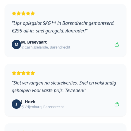
"
Lips oplegslot SKG** in Barendrecht gemonteerd.
€295 all-in, snel geregeld. Aanrader!
"
M. Breevaart
M
Carnisselande
,
Barendrecht
"
Slot vervangen na sleutelverlies. Snel en vakkundig
geholpen voor vaste prijs. Tevreden!
"
J. Hoek
J
Vrijenburg
,
Barendrecht