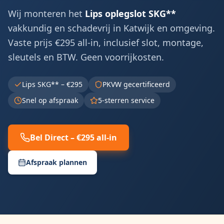
Wij monteren het
Lips oplegslot SKG**
vakkundig en schadevrij in
Katwijk
en omgeving.
Vaste prijs €295 all-in, inclusief slot, montage,
sleutels en BTW. Geen voorrijkosten.
Lips SKG** – €295
PKVW gecertificeerd
Snel op afspraak
5-sterren service
Bel Direct – €295 all-in
Afspraak plannen