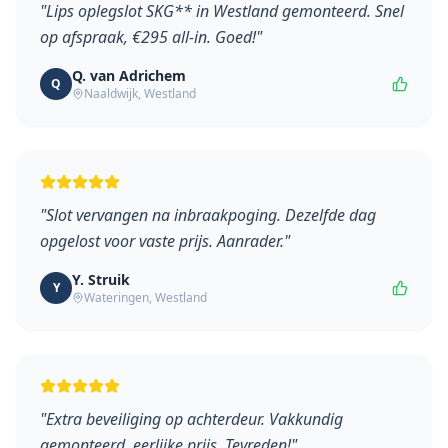
"
Lips oplegslot SKG** in Westland gemonteerd. Snel
op afspraak, €295 all-in. Goed!
"
Q. van Adrichem
Q
Naaldwijk
,
Westland
"
Slot vervangen na inbraakpoging. Dezelfde dag
opgelost voor vaste prijs. Aanrader.
"
Y. Struik
Y
Wateringen
,
Westland
"
Extra beveiliging op achterdeur. Vakkundig
gemonteerd, eerlijke prijs. Tevreden!
"