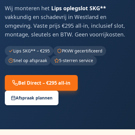
Wij monteren het
Lips oplegslot SKG**
vakkundig en schadevrij in
Westland
en
omgeving. Vaste prijs €295 all-in, inclusief slot,
montage, sleutels en BTW. Geen voorrijkosten.
Lips SKG** – €295
PKVW gecertificeerd
Snel op afspraak
5-sterren service
Bel Direct – €295 all-in
Afspraak plannen