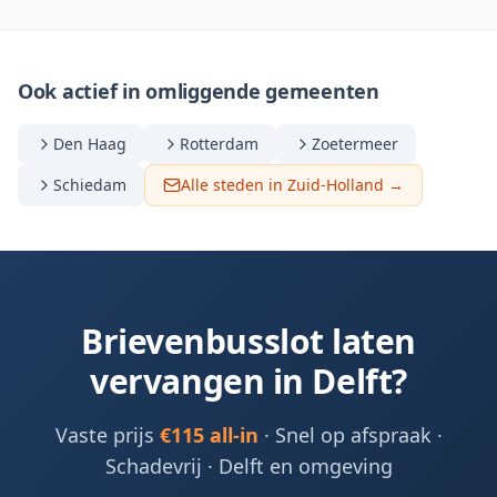
Ook actief in omliggende gemeenten
Den Haag
Rotterdam
Zoetermeer
Schiedam
Alle steden in Zuid-Holland →
Brievenbusslot laten
vervangen in
Delft
?
Vaste prijs
€115 all-in
· Snel op afspraak ·
Schadevrij ·
Delft en omgeving