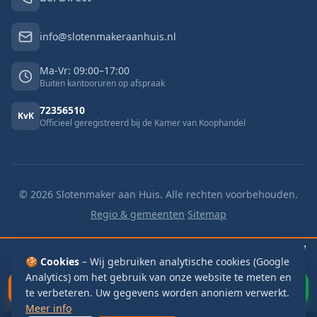
info@slotenmakeraanhuis.nl
Ma-Vr: 09:00–17:00
Buiten kantooruren op afspraak
72356510
KvK
Officieel geregistreerd bij de Kamer van Koophandel
©
2026
Slotenmaker aan Huis. Alle rechten voorbehouden.
Regio & gemeenten
·
Sitemap
🔓 Buitengesloten
v.a. €125
🔑 Slot vervangen
v.a. €125
📬 Brievenbus
🍪 Cookies
€115
– Wij gebruiken analytische cookies (Google
Analytics) om het gebruik van onze website te meten en
Bel Direct
WhatsApp
te verbeteren. Uw gegevens worden anoniem verwerkt.
Meer info