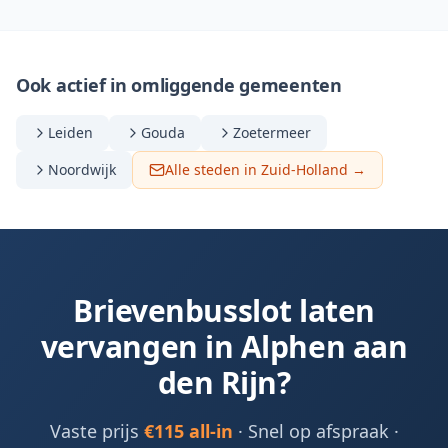
Ook actief in omliggende gemeenten
Leiden
Gouda
Zoetermeer
Noordwijk
Alle steden in Zuid-Holland →
Brievenbusslot laten
vervangen in
Alphen aan
den Rijn
?
Vaste prijs
€115 all-in
· Snel op afspraak ·