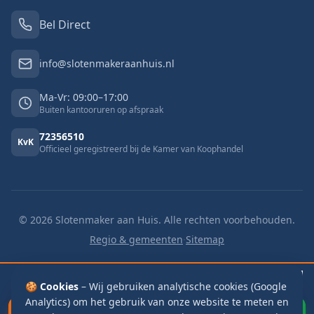
Bel Direct
info@slotenmakeraanhuis.nl
Ma-Vr: 09:00–17:00
Buiten kantooruren op afspraak
72356510
KvK
Officieel geregistreerd bij de Kamer van Koophandel
©
2026
Slotenmaker aan Huis. Alle rechten voorbehouden.
Regio & gemeenten
·
Sitemap
🔓 Buitengesloten
v.a. €125
🔑 Slot vervangen
v.a. €125
📬 Brievenbus
🍪 Cookies
€115
– Wij gebruiken analytische cookies (Google
Analytics) om het gebruik van onze website te meten en
Bel Direct
WhatsApp