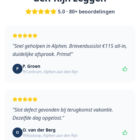
5.0 · 80+ beoordelingen
"
Snel geholpen in Alphen. Brievenbusslot €115 all-in,
duidelijke afspraak. Prima!
"
P. Groen
P
Centrum
,
Alphen aan den Rijn
"
Slot defect gevonden bij terugkomst vakantie.
Dezelfde dag opgelost.
"
O. van der Berg
O
Boskoop
,
Alphen aan den Rijn