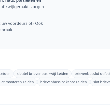
, flats, portieken en
n of kwijtgeraakt, zorgen
uw voordeurslot? Ook
fspraak.
Leiden
sleutel brievenbus kwijt Leiden
brievenbusslot defec
lot monteren Leiden
brievenbusslot kapot Leiden
slot brie