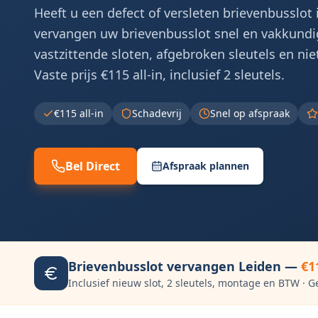
Heeft u een defect of versleten brievenbusslot 
vervangen uw brievenbusslot snel en vakkundig
vastzittende sloten, afgebroken sleutels en nie
Vaste prijs €115 all-in, inclusief 2 sleutels.
€115 all-in
Schadevrij
Snel op afspraak
Bel Direct
Afspraak plannen
Brievenbusslot vervangen
Leiden
—
€1
Inclusief nieuw slot, 2 sleutels, montage en BTW · G