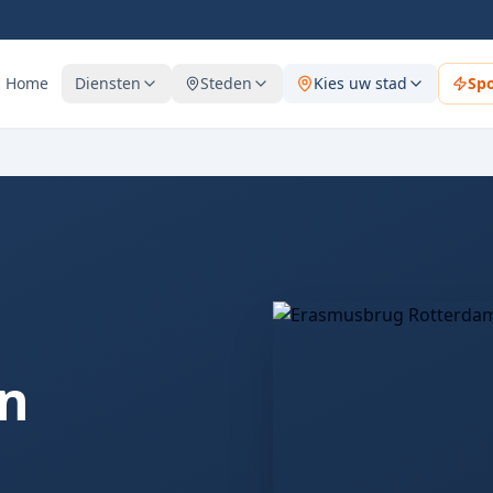
Home
Diensten
Steden
Kies uw stad
Sp
en