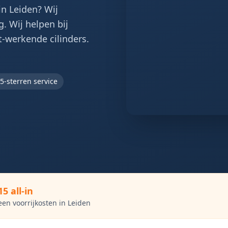
in Leiden? Wij
. Wij helpen bij
t-werkende cilinders.
5-sterren service
15 all-in
een voorrijkosten in
Leiden