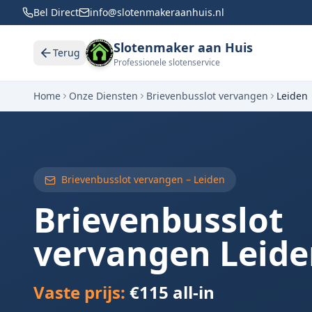
Bel Direct
info@slotenmakeraanhuis.nl
Slotenmaker aan Huis
Terug
Professionele slotenservice
Home
Onze Diensten
Brievenbusslot vervangen
Leiden
Brievenbusslot vervangen –
Leiden
Brievenbusslot
vervangen
Leid
Vaste prijs:
€115 all-in