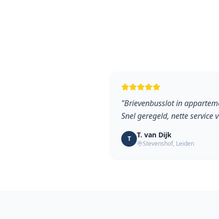
"
Brievenbusslot in apparte
Snel geregeld, nette service 
T. van Dijk
T
Stevenshof
,
Leiden