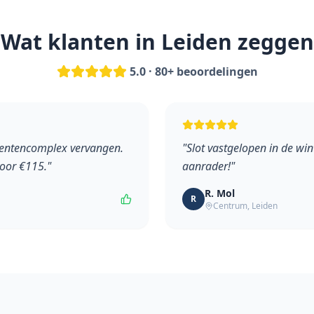
Wat klanten in
Leiden
zeggen
5.0 · 80+ beoordelingen
mentencomplex vervangen.
"
Slot vastgelopen in de win
voor €115.
"
aanrader!
"
R. Mol
R
Centrum
,
Leiden