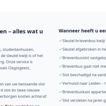
den
– alles wat u
Wanneer heeft u ee
Sleutel brievenbus kwijt 
Sleutel afgebroken in h
s, studentenhuizen,
e sleutel kwijt is of het
Brievenbusslot vastgelop
ng. Onze service is
Brievenbus gaat niet me
zoals Oegstgeest,
Slot beschadigd na van
Verhuisd naar Leiden – n
en van uw bestaande slot
rd slot én twee nieuwe
Brievenbuskast apparte
erborgen kosten achteraf.
Slot versleten na jaren 