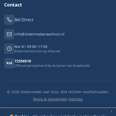
Contact
Bel Direct
info@slotenmakeraanhuis.nl
Ma-Vr: 09:00–17:00
Buiten kantooruren op afspraak
72356510
KvK
Officieel geregistreerd bij de Kamer van Koophandel
©
2026
Slotenmaker aan Huis. Alle rechten voorbehouden.
Regio & gemeenten
·
Sitemap
🔓 Buitengesloten
v.a. €125
🔑 Slot vervangen
v.a. €125