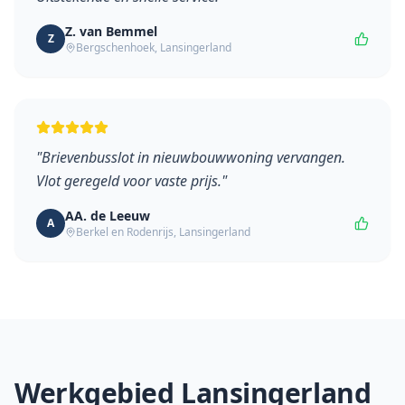
Z. van Bemmel
Z
Bergschenhoek
,
Lansingerland
"
Brievenbusslot in nieuwbouwwoning vervangen.
Vlot geregeld voor vaste prijs.
"
AA. de Leeuw
A
Berkel en Rodenrijs
,
Lansingerland
Werkgebied
Lansingerland