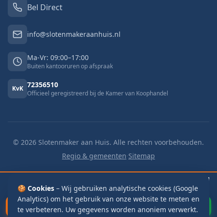
Bel Direct
info@slotenmakeraanhuis.nl
Ma-Vr: 09:00–17:00
Buiten kantooruren op afspraak
72356510
KvK
Officieel geregistreerd bij de Kamer van Koophandel
©
2026
Slotenmaker aan Huis. Alle rechten voorbehouden.
Regio & gemeenten
·
Sitemap
🔓 Buitengesloten
v.a. €125
🔑 Slot vervangen
v.a. €125
📬 Brievenbus
🍪 Cookies
€115
– Wij gebruiken analytische cookies (Google
Analytics) om het gebruik van onze website te meten en
Bel Direct
WhatsApp
te verbeteren. Uw gegevens worden anoniem verwerkt.