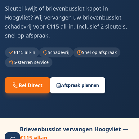
Sleutel kwijt of brievenbusslot kapot in
Hoogvliet? Wij vervangen uw brievenbusslot
schadevrij voor €115 all-in. Inclusief 2 sleutels,
snel op afspraak.
€115 all-in
Schadevrij
Snel op afspraak
5-sterren service
Bel Direct
Afspraak plannen
Brievenbusslot vervangen
Hoogvliet
—
€115 all-in