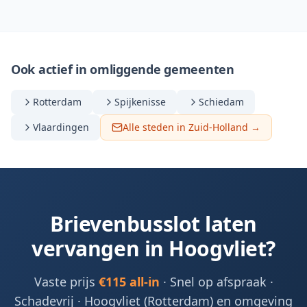
Ook actief in omliggende gemeenten
Rotterdam
Spijkenisse
Schiedam
Vlaardingen
Alle steden in Zuid-Holland →
Brievenbusslot laten
vervangen in
Hoogvliet
?
Vaste prijs
€115 all-in
· Snel op afspraak ·
Schadevrij ·
Hoogvliet (Rotterdam) en omgeving