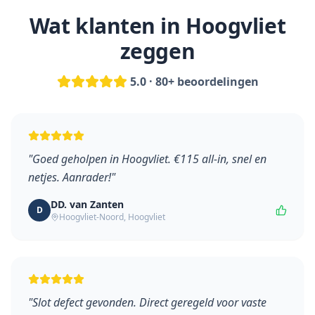
Wat klanten in
Hoogvliet
zeggen
5.0 · 80+ beoordelingen
"
Goed geholpen in Hoogvliet. €115 all-in, snel en
netjes. Aanrader!
"
DD. van Zanten
D
Hoogvliet-Noord
,
Hoogvliet
"
Slot defect gevonden. Direct geregeld voor vaste