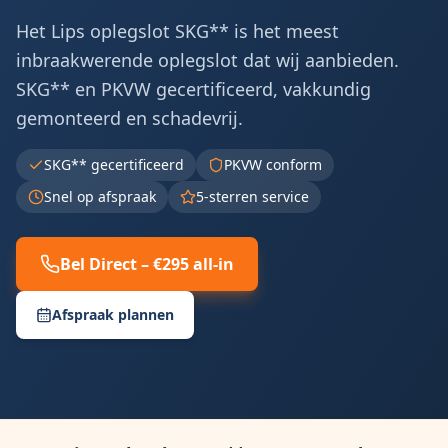
Het Lips oplegslot SKG** is het meest
inbraakwerende oplegslot dat wij aanbieden.
SKG** en PKVW gecertificeerd, vakkundig
gemonteerd en schadevrij.
SKG** gecertificeerd
PKVW conform
Snel op afspraak
5-sterren service
Bel Direct – €295 all-in
Afspraak plannen