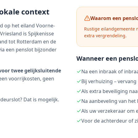
lokale context
Waarom een penslo
d op het eiland Voorne-
Rustige eilandgemeente m
riesland is Spijkenisse
extra vergrendeling.
and tot Rotterdam en de
via een penslot bijzonder
Wanneer een penslo
voor twee gelijksluitende
Na een inbraak of inbra
een voorrijkosten, geen
Bij verhuizing – vervang
Als extra beveiliging na
urslot? Dat is mogelijk.
Na aanbeveling van het 
Als uw verzekeraar om e
Voor de achterdeur of zi