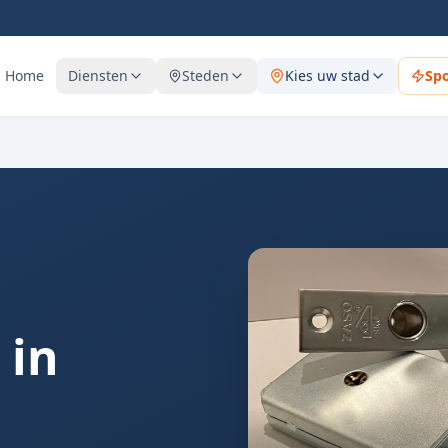
Home
Diensten
Steden
Kies uw stad
Sp
 in