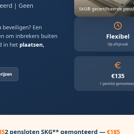
ceerd | Geen
SKG® gecertificeerde pens
 beveiligen? Een
en om inbrekers buiten
Flexibel
d in het
plaatsen,
Op afspraak
rijzen
€135
1 penslot gemontee
35
2 pensloten SKG** gemonteerd —
€185