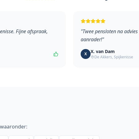
enisse. Fijne afspraak,
"
Twee pensloten na advies 
aanrader!
"
X. van Dam
X
De Akkers
,
Spijkenisse
 waaronder: