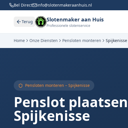
Bel Direct
info@slotenmakeraanhuis.nl
Slotenmaker aan Huis
Terug
Professionele slotenservice
Home
Onze Diensten
Pensloten monteren
Spijkenisse
Pensloten monteren –
Spijkenisse
Penslot plaatsen
Spijkenisse