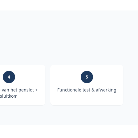
4
5
e van het penslot +
Functionele test & afwerking
sluitkom