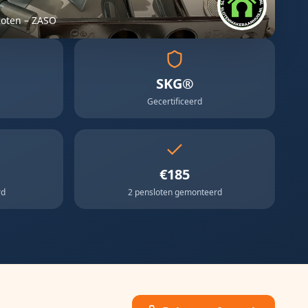
loten – ZASO
SKG®
Gecertificeerd
€185
rd
2 pensloten gemonteerd