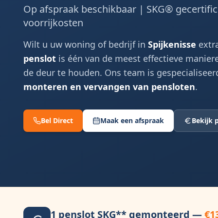
Op afspraak beschikbaar | SKG® gecertifi
voorrijkosten
Wilt u uw woning of bedrijf in
Spijkenisse
extra
penslot
is één van de meest effectieve manier
de deur te houden. Ons team is gespecialiseer
monteren en vervangen van pensloten
.
Bel Direct
Maak een afspraak
Bekijk p
1 penslot SKG** gemonteerd —
€1