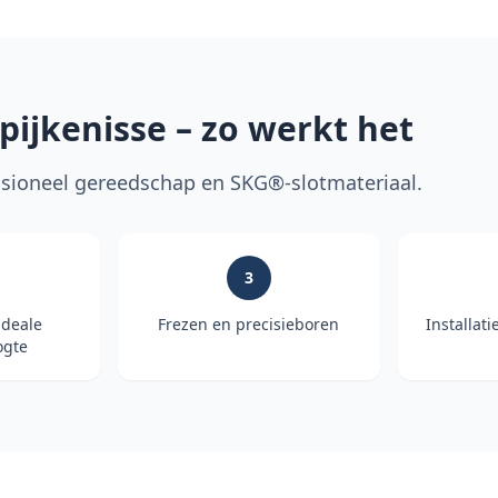
pijkenisse
– zo werkt het
ioneel gereedschap en SKG®-slotmateriaal.
3
ideale
Frezen en precisieboren
Installati
gte