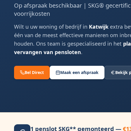
Op afspraak beschikbaar | SKG® gecertifi
voorrijkosten
Wilt u uw woning of bedrijf in
Katwijk
extra be
één van de meest effectieve manieren om inbre
houden. Ons team is gespecialiseerd in het
pl
vervangen van pensloten
.
Bel Direct
Maak een afspraak
Bekijk p
1 penslot SKG** gemonteerd —
€1