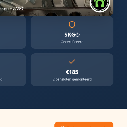
loten – ZASO
SKG®
Gecertificeerd
€185
rd
2 pensloten gemonteerd