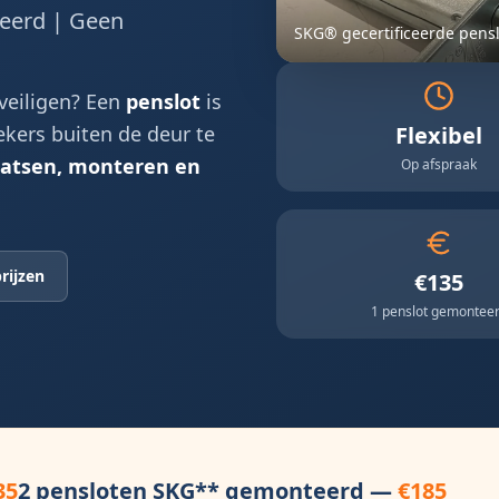
ceerd | Geen
SKG® gecertificeerde pens
veiligen? Een
penslot
is
kers buiten de deur te
Flexibel
aatsen, monteren en
Op afspraak
rijzen
€135
1 penslot gemontee
35
2 pensloten SKG** gemonteerd —
€185