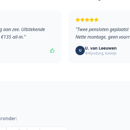
g aan zee. Uitstekende
"
Twee pensloten geplaatst 
 €135 all-in.
"
Nette montage, geen voorri
U. van Leeuwen
U
Rijnsburg
,
Katwijk
aronder: