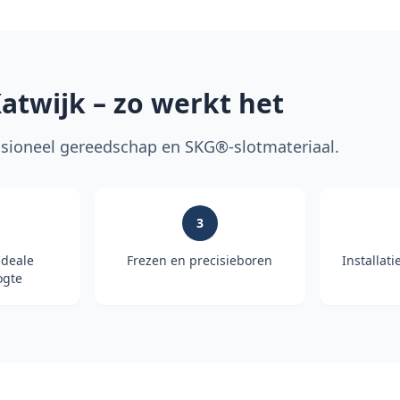
atwijk
– zo werkt het
ioneel gereedschap en SKG®-slotmateriaal.
3
ideale
Frezen en precisieboren
Installati
gte