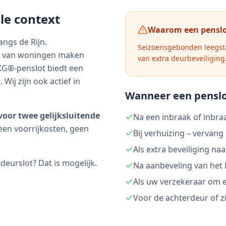
le context
Waarom een penslo
angs de Rijn.
Seizoensgebonden leegsta
d van woningen maken
van extra deurbeveiliging
SKG®-penslot biedt een
Wij zijn ook actief in
Wanneer een penslo
voor twee gelijksluitende
Na een inbraak of inbra
een voorrijkosten, geen
Bij verhuizing – vervang
Als extra beveiliging na
urslot? Dat is mogelijk.
Na aanbeveling van het 
Als uw verzekeraar om e
Voor de achterdeur of zi