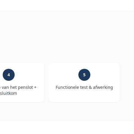
4
5
e van het penslot +
Functionele test & afwerking
sluitkom