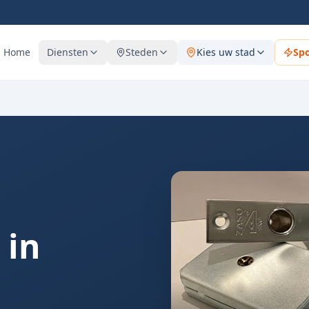
Home
Diensten
Steden
Kies uw stad
Sp
 in