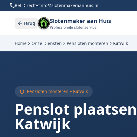
Bel Direct
info@slotenmakeraanhuis.nl
Slotenmaker aan Huis
Terug
Professionele slotenservice
Home
Onze Diensten
Pensloten monteren
Katwijk
Pensloten monteren –
Katwijk
Penslot plaatsen
Katwijk