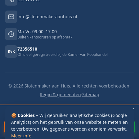
info@slotenmakeraanhuis.nl
Ma-Vr: 09:00–17:00
Buiten kantooruren op afspraak
72356510
KvK
Officieel geregistreerd bij de Kamer van Koophandel
©
2026
Slotenmaker aan Huis. Alle rechten voorbehouden.
Regio & gemeenten
·
Sitemap
🔓 Buitengesloten
v.a.
🔑 Slot vervangen
v.a.
📬 Brievenbus
🍪 Cookies
– Wij gebruiken analytische cookies (Google
€125
€125
€115
Analytics) om het gebruik van onze website te meten en
Bel Direct
WhatsApp
te verbeteren. Uw gegevens worden anoniem verwerkt.
Meer info