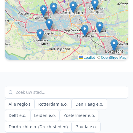
Leaflet
|
©
OpenStreetMap
Alle regio's
Rotterdam e.o.
Den Haag e.o.
Delft e.o.
Leiden e.o.
Zoetermeer e.o.
Dordrecht e.o. (Drechtsteden)
Gouda e.o.