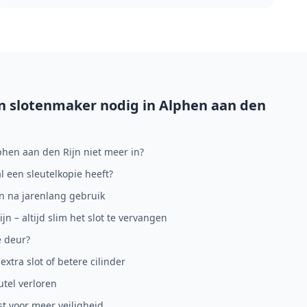
n slotenmaker nodig in
Alphen aan den
phen aan den Rijn niet meer in?
al een sleutelkopie heeft?
en na jarenlang gebruik
n – altijd slim het slot te vervangen
e deur?
xtra slot of betere cilinder
utel verloren
st voor meer veiligheid