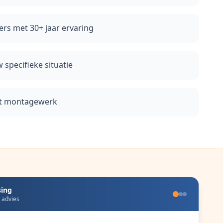
rs met 30+ jaar ervaring
 specifieke situatie
het montagewerk
sing
e advies