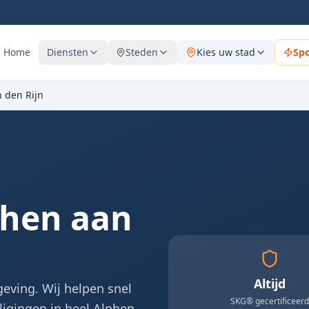
Home
Diensten
Steden
Kies uw stad
Sp
 den Rijn
phen aan
Altijd
eving. Wij helpen snel
SKG® gecertificeerd
ligingen in heel Alphen.