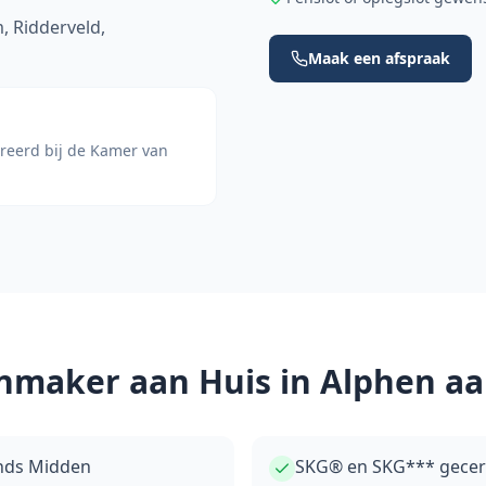
m, Ridderveld,
Maak een afspraak
treerd bij de Kamer van
nmaker aan Huis in
Alphen aa
ands Midden
SKG® en SKG*** gecerti