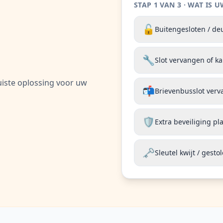
STAP 1 VAN 3 · WAT IS
🔓
Buitengesloten / d
🔧
Slot vervangen of k
uiste oplossing voor uw
📬
Brievenbusslot ver
🛡️
Extra beveiliging pl
🗝️
Sleutel kwijt / gesto