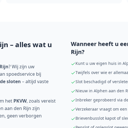
ijn
– alles wat u
Wanneer heeft u ee
Rijn
?
Kunt u uw eigen huis in Al
Rijn
? Wij zijn uw
Twijfels over wie er allema
an spoedservice bij
rde sloten
– altijd vaste
Slot beschadigd of verslet
Nieuw in Alphen aan den Rij
Inbreker geprobeerd via d
rm het
PKVW
, zoals vereist
n aan den Rijn zijn
Verzekeraar vraagt om een e
sten, geen verborgen
Brievenbusslot kapot of sle
Penslot of oplegslot gewen