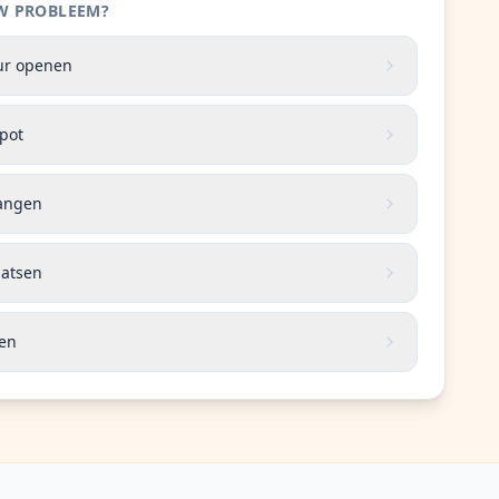
 UW PROBLEEM?
eur openen
apot
vangen
aatsen
len