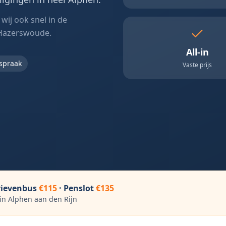
wij ook snel in de
Hazerswoude.
All-in
fspraak
Vaste prijs
rievenbus
€115
· Penslot
€135
 in
Alphen aan den Rijn