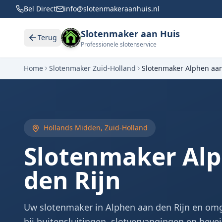
Bel Direct
info@slotenmakeraanhuis.nl
Slotenmaker aan Huis
Terug
Professionele slotenservice
Home
Slotenmaker Zuid-Holland
Slotenmaker
Alphen aan
Hollands Midden
,
Zuid-Holland
Slotenmaker
Al
den Rijn
Uw slotenmaker in Alphen aan den Rijn en omg
bij buitensluitingen, slotvervangingen en bevei