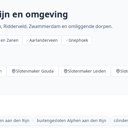
ijn
en omgeving
trum, Ridderveld, Zwammerdam en omliggende dorpen.
 en Zanen
Aarlanderveen
Gnephoek
n
Slotenmaker
Gouda
Slotenmaker
Leiden
Slo
en aan den Rijn
buitengesloten Alphen aan den Rijn
cilinde