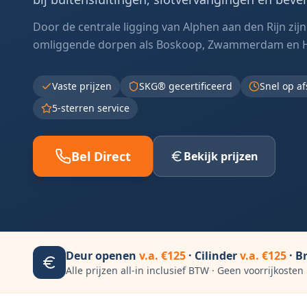
Door de centrale ligging van Alphen aan den Rijn zijn 
omliggende dorpen als Boskoop, Zwammerdam en 
Vaste prijzen
SKG® gecertificeerd
Snel op a
5-sterren service
Bel Direct
Bekijk prijzen
Deur openen
v.a. €125
· Cilinder
v.a. €125
· B
Alle prijzen all-in inclusief BTW · Geen voorrijkosten