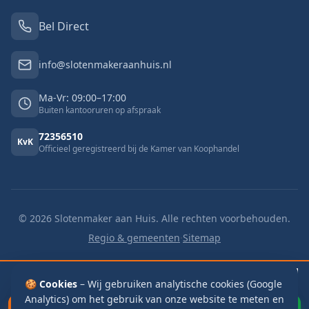
Bel Direct
info@slotenmakeraanhuis.nl
Ma-Vr: 09:00–17:00
Buiten kantooruren op afspraak
72356510
KvK
Officieel geregistreerd bij de Kamer van Koophandel
©
2026
Slotenmaker aan Huis. Alle rechten voorbehouden.
Regio & gemeenten
·
Sitemap
🔓 Buitengesloten
v.a. €125
🔑 Slot vervangen
v.a. €125
📬 Brievenbus
🍪 Cookies
€115
– Wij gebruiken analytische cookies (Google
Analytics) om het gebruik van onze website te meten en