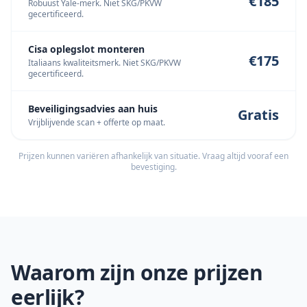
€185
Robuust Yale-merk. Niet SKG/PKVW
gecertificeerd.
Cisa oplegslot monteren
€175
Italiaans kwaliteitsmerk. Niet SKG/PKVW
gecertificeerd.
Beveiligingsadvies aan huis
Gratis
Vrijblijvende scan + offerte op maat.
Prijzen kunnen variëren afhankelijk van situatie. Vraag altijd vooraf een
bevestiging.
Waarom zijn onze prijzen
eerlijk?