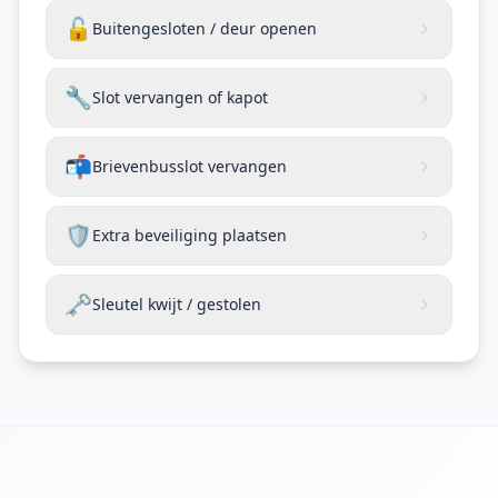
🔓
Buitengesloten / deur openen
🔧
Slot vervangen of kapot
📬
Brievenbusslot vervangen
🛡️
Extra beveiliging plaatsen
🗝️
Sleutel kwijt / gestolen