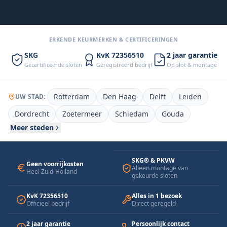
“Slot dezelfde dag vervangen. Vaste
prijs, geen gedoe.”
— Mark T., Rotterdam
ERKENDE KEURMERKEN & CERTIFICERINGEN
SKG
KvK 72356510
2 jaar garantie
Gecertificeerde sloten
Geregistreerd bedrijf
Op slot & montage
Rotterdam
Den Haag
Delft
Leiden
UW STAD:
Dordrecht
Zoetermeer
Schiedam
Gouda
Meer steden
SKG® & PKVW
Geen voorrijkosten
Alleen montage van
Heel Zuid-Holland
gekeurde sloten
KvK 72356510
Alles in 1 bezoek
Officieel bedrijf
Direct geregeld
2 jaar garantie
Persoonlijk contact