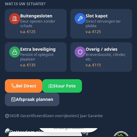
WAT IS UW SITUATIE?
Buitengesloten
Slot kapot
Deur openen zonder
Direct vervangen ter
schade
plekke
v.a. €125
v.a. €125
Extra beveiliging
Overig / advies
Penslot of oplegslot
Brievenbusslot, cilinder,
plaatsen
etc.
v.a. €135
v.a. €115
Bel Direct
Stuur Foto
Afspraak plannen
Snel, transparant en
SKG® Gecertificeerd
Geen voorrijkosten
2 Jaar Garantie
professioneel geholpen
in heel Zuid-Holland ✓ Geen
verborgen kosten